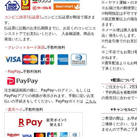
※＜ヤマト運輸＞の
※お届け先の郵便受
※時間指定は不可で
コンビニ決済(払込票)
…コンビニ払込票が郵送で届きま
※規定数量以上の場
す。
きます。
払込票に記載のお支払期限までに、お近くのコンビニエ
※メール便は購入金額
ンスストアでお支払いください。 入金確認後、商品を
込）発生いたします
発送いたします。
※代金引換でのお支
ん。
・クレジットカード決済
…手数料無料
※ご不在でもお受け
かねます。
※通常配送よりもお
了承ください。
・PayPay
…手数料無料
▼配送について
・ご注文から1，2営
注文確認画面の後に、PayPayへログイン、もしくは
・予約商品を複数同
PayPayアプリの画面が表示されます。手順に従いお支
の発売日に合わせて
払いの手続きをしてください。PayPayガイドは
こちら
・楽天ペイ
…手数料無料
▼キャンセルに
ご希望の際は、お早
ご連絡ください。な
ませんので予めご了