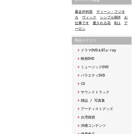
キーワード検索
暴走外科医
ディーン・フジオ
カ
ヴィック
シンプルBOX
お
仕事です
愛される花
Bii
ア
ーロン
商品カテゴリ
ドラマDVD＆Blu-ray
映画DVD
ミュージックDVD
バラエティDVD
CD
サウンドトラック
雑誌 / 写真集
アーティストグッズ
台湾雑貨
沖縄コンテンツ