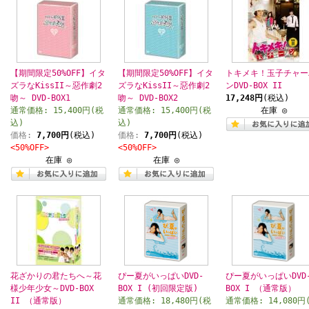
【期間限定50%OFF】イタ
【期間限定50%OFF】イタ
トキメキ！玉子チャー
ズラなKissII～惡作劇2
ズラなKissII～惡作劇2
ンDVD-BOX II
吻～ DVD-BOX1
吻～ DVD-BOX2
17,248円
(税込)
通常価格: 15,400円(税
通常価格: 15,400円(税
在庫 ◎
込)
込)
価格:
7,700円
(税込)
価格:
7,700円
(税込)
<50%OFF>
<50%OFF>
在庫 ◎
在庫 ◎
花ざかりの君たちへ～花
ぴー夏がいっぱいDVD-
ぴー夏がいっぱいDVD
様少年少女～DVD-BOX
BOX I (初回限定版)
BOX I （通常版）
II （通常版）
通常価格: 18,480円(税
通常価格: 14,080円