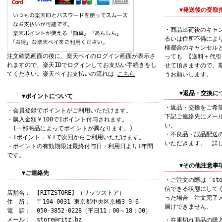
▼発送後の受取
・商品出荷後のキャ
るいは住所不備によ
様都合のキャンセル
注文確認画面の後に、楽天ペイのログイン画面が表示さ
っても 【送料＋代
れますので、楽天IDでログインしてお支払い手続きをし
せて頂きますので、
てください。楽天ペイお支払いの流れは
こちら
うお願いします。
▼返品・交換に
▼ポイントについて
・返品・交換をご希
・会員登録でポイントがご利用いただけます。
下記ご連絡先にメー
・購入金額￥100で1ポイント付与されます。
い。
(一部商品によってポイントが異なります。)
・不良品・誤品配送
・1ポイント＝￥1で次回からご利用いただけます。
いただきます。 詳
・ポイントの有効期限は最終付与日・利用日より1年間
です。
▼その他注意事
▼ご連絡先
・ご注文の際は「sto
信できる状態にして
店舗名： 【RITZSTORE】（リッツストア）
った場合「注文完了
住 所： 〒104-0031 東京都中央区京橋3-9-6
届けできません。
電 話： 050-3852-0228（平日11：00～18：00）
メール： store@ritz.bz
・在庫切れ商品の購