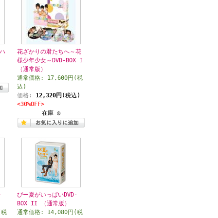
ハ
花ざかりの君たちへ～花
様少年少女～DVD-BOX I
（通常版）
通常価格: 17,600円(税
込)
価格:
12,320円
(税込)
<30%OFF>
在庫 ◎
-
ぴー夏がいっぱいDVD-
BOX II （通常版）
(税
通常価格: 14,080円(税