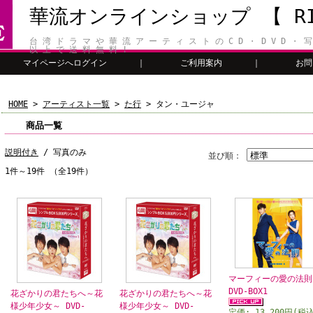
華流オンラインショップ 【 RIT
台 湾 ド ラ マ や 華 流 ア ー テ ィ ス ト の C D ・ D V D ・ 写
以 上 で 送 料 無 料 !
マイページへログイン
｜
ご利用案内
｜
お問
HOME
>
アーティスト一覧
>
た行
> タン・ユージャ
商品一覧
説明付き
/ 写真のみ
並び順：
1件～19件 （全19件）
マーフィーの愛の法則
DVD-BOX1
花ざかりの君たちへ～花
花ざかりの君たちへ～花
様少年少女～ DVD-
様少年少女～ DVD-
定価: 13,200円(税