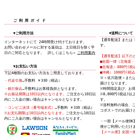
ご 利 用 ガ イ ド
▼ご利用方法
▼送料について
【通常配送】または
インターネットにて 24時間受け付けております。
す。
お問い合わせメールに対する返信は、土日祝日を除く平
日のご対応となります。 詳しくはこちら→
ご利用案内
【通常配送】以下の
■全国一律（北海道・沖
▼お支払い方法
■北海道: 880円(税
■沖縄: 1000円(税込
下記4種類のお支払い方法をご用意しております。
※＜佐川急便＞また
・代金引換
…手数料 ￥330（税込）
届けとなります。
・銀行振込
…手数料はお客様負担となります。
※時間指定及び、お
※お振込期限は10日以内となります。
ご注文から10日以
※8,800円(税込
内にご入金の無い場合はキャンセルとなります。
す。
※送料無料の場合、
・コンビニ決済（番号端末式）
…手数料 ￥330（税込）
コポス＞でのお届け
※お支払期限は10日以内となります。
ご注文から10日以
内にご入金の無い場合はキャンセルとなります。
・一部【メール便O
便がご利用いただけ
【メール便】全国一律