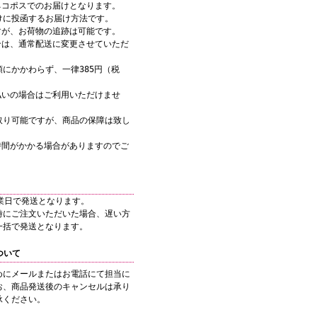
ネコポスでのお届けとなります。
けに投函するお届け方法です。
すが、お荷物の追跡は可能です。
合は、通常配送に変更させていただ
にかかわらず、一律385円（税
。
払いの場合はご利用いただけませ
取り可能ですが、商品の保障は致し
時間がかかる場合がありますのでご
業日で発送となります。
時にご注文いただいた場合、遅い方
一括で発送となります。
ついて
めにメールまたはお電話にて担当に
お、商品発送後のキャンセルは承り
承ください。