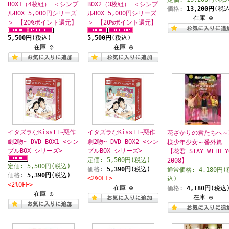
BOX1（4枚組） ＜シンプ
BOX2（3枚組） ＜シンプ
価格:
13,200円
(税込
ルBOX 5,000円シリーズ
ルBOX 5,000円シリーズ
在庫 ◎
＞ 【20%ポイント還元】
＞ 【20%ポイント還元】
5,500円
(税込)
5,500円
(税込)
在庫 ◎
在庫 ◎
イタズラなKissII~惡作
イタズラなKissII~惡作
花ざかりの君たちへ～
劇2吻~ DVD-BOX1 <シン
劇2吻~ DVD-BOX2 <シン
様少年少女～番外篇
プルBOX シリーズ>
プルBOX シリーズ>
【花君 STAY WITH Y
定価: 5,500円(税込)
2008】
定価: 5,500円(税込)
価格:
5,390円
(税込)
通常価格: 4,180円(
価格:
5,390円
(税込)
<2%OFF>
込)
<2%OFF>
在庫 ◎
価格:
4,180円
(税込
在庫 ◎
在庫 ◎