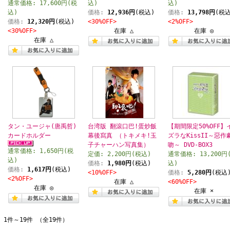
通常価格: 17,600円(税
込)
込)
込)
価格:
12,936円
(税込)
価格:
13,798円
(税込
価格:
12,320円
(税込)
<30%OFF>
<2%OFF>
<30%OFF>
在庫 △
在庫 ◎
在庫 △
タン・ユージャ(唐禹哲)
台湾版 翻滾口巴!蛋炒飯
【期間限定50%OFF】
カードホルダー
幕後寫真 （トキメキ!玉
ズラなKissII～惡作
子チャーハン写真集）
吻～ DVD-BOX3
通常価格: 1,650円(税
定価: 2,200円(税込)
通常価格: 13,200円
込)
価格:
1,980円
(税込)
込)
価格:
1,617円
(税込)
<10%OFF>
価格:
5,280円
(税込
<2%OFF>
在庫 △
<60%OFF>
在庫 ◎
在庫 ×
1件～19件 （全19件）