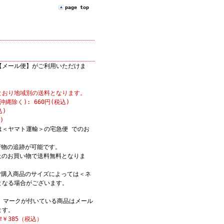
page top
【メール便】がご利用いただけま
とおり地域別の送料となります。
縄除く): 660円(税込)
込)
)
は＜ヤマト運輸＞の宅急便 でのお
荷物の追跡が可能です。
)以上のお買い物で送料無料となりま
ご購入商品のサイズによっては＜ネ
となる場合がございます。
K】マークが付いている商品はメール
ます。
￥385（税込）