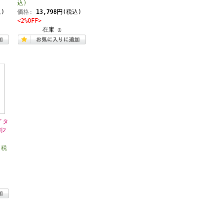
込)
)
価格:
13,798円
(税込)
<2%OFF>
在庫 ◎
イタ
劇2
(税
)