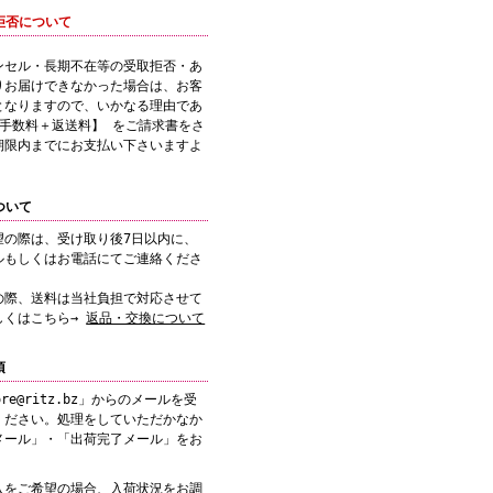
拒否について
ンセル・長期不在等の受取拒否・あ
りお届けできなかった場合は、お客
となりますので、いかなる理由であ
引手数料＋返送料】 をご請求書をさ
期限内までにお支払い下さいますよ
ついて
望の際は、受け取り後7日以内に、
ルもしくはお電話にてご連絡くださ
の際、送料は当社負担で対応させて
しくはこちら→
返品・交換について
項
re@ritz.bz」からのメールを受
ください。処理をしていただかなか
メール」・「出荷完了メール」をお
入をご希望の場合、入荷状況をお調