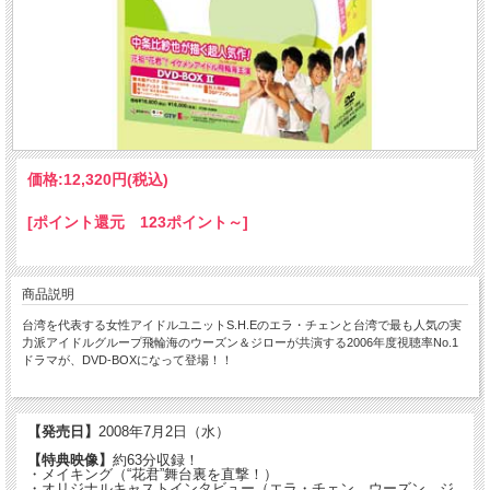
価格:
12,320円
(税込)
[ポイント還元 123ポイント～]
商品説明
台湾を代表する女性アイドルユニットS.H.Eのエラ・チェンと台湾で最も人気の実
力派アイドルグループ飛輪海のウーズン＆ジローが共演する2006年度視聴率No.1
ドラマが、DVD-BOXになって登場！！
【発売日】
2008年7月2日（水）
【特典映像】
約63分収録！
・メイキング（“花君”舞台裏を直撃！）
・オリジナルキャストインタビュー（エラ・チェン、ウーズン、ジ