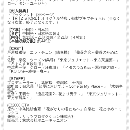
ロー、タン・ユージャ）
【封入特典】
・ブックレット（36ページ）
・【RITZ STORE】オリジナル特典：特製プチプチうちわ（※なく
なり次第、終了となります。）
【字幕】
中国語・日本語
【音声】
中国語・日本語吹替え
【内容】
第13話～21話収録／全21話（４枚組）
【本編収録分数】
約445分
【CAST】
芦屋瑞稀役 エラ・チェン（陳嘉樺） 『薔薇之恋～薔薇のために
～』
佐野 泉役 ウーズン(呉尊) 『東京ジュリエット～東方茱麗葉～』
『ろまんす五段活用』
中津秀一役 ジロー（汪東城） 『イタズラなKiss～惡作劇之吻～』
『KO One～終極一班～』
【STAFF】
プロデューサー： 馮家瑞 齊錫麟 王信貴
総監督：鈕承澤 『部屋においでよ～Come to My Place～』『求婚事
務所』
監督：王明台 『流星花園?～花より男子～』『東京ジュリエット～
東方茱麗葉～』
(C)2006 GTV
原作：中条比紗也著 「花ざかりの君たちへ」白泉社 花とゆめコミ
ックス
発売元：リッツプロダクション株式会社
販売元：株式会社ポニーキャニオン