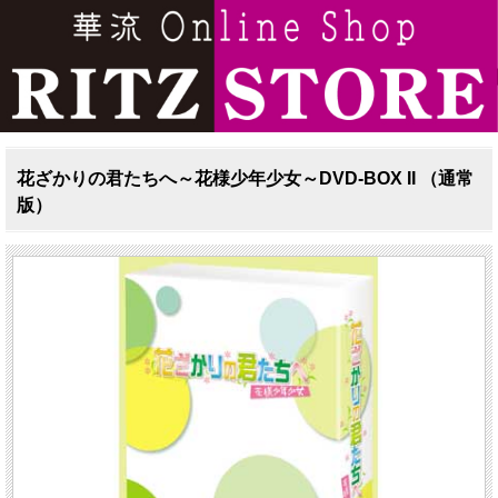
花ざかりの君たちへ～花様少年少女～DVD-BOX II （通常
版）