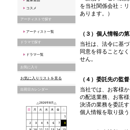
健康食品
を当社関係会社：リ
コスメ
あります。）
アーティストで探す
アーティスト一覧
（３）個人情報の第
ドラマで探す
当社は、法令に基づ
同意を得ることなく
ドラマ一覧
せん。
お気に入り
お気に入りリストを見る
（４）委託先の監督
当社では、お客様か
出荷日カレンダー
の配送業務、お客様
＜
2026年8月
＞
決済の業務を委託す
日
月
火
水
木
金
土
個人情報を取り扱う
1
2
3
4
5
6
7
8
9
10
11
12
13
14
15