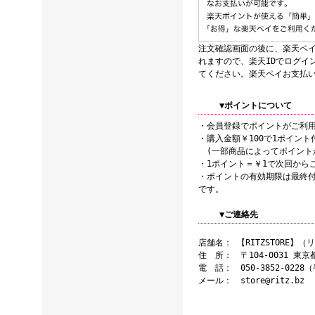
注文確認画面の後に、楽天ペ
れますので、楽天IDでログイ
てください。楽天ペイお支払
▼ポイントについて
・会員登録でポイントがご利
・購入金額￥100で1ポイン
(一部商品によってポイント
・1ポイント＝￥1で次回から
・ポイントの有効期限は最終付
です。
▼ご連絡先
店舗名： 【RITZSTORE】
住 所： 〒104-0031 東京
電 話： 050-3852-0228
メール： store@ritz.bz