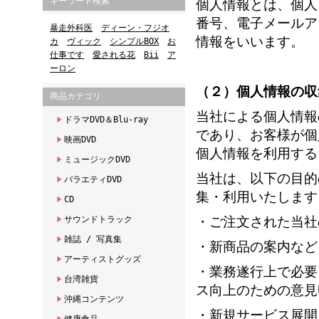
キーワード検索
個人情報とは、個人
番号、電子メールア
暴走外科医
ディーン・フジオ
情報をいいます。
カ
ヴィック
シンプルBOX
お
仕事です
愛される花
Bii
ア
ーロン
（２）個人情報の収
商品カテゴリ
当社による個人情報
ドラマDVD＆Blu-ray
であり、お客様が個
映画DVD
個人情報を利用する
ミュージックDVD
当社は、以下の目的
バラエティDVD
集・利用いたします
CD
・ご注文された当
サウンドトラック
雑誌 / 写真集
・新商品の案内など
アーティストグッズ
・業務遂行上で必要
台湾雑貨
ス向上のための意見
沖縄コンテンツ
・新規サービス展開