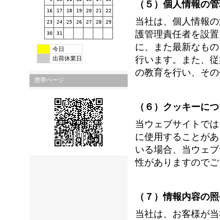
（５）個人情報の管
16
17
18
19
20
21
22
当社は、個人情報の
23
24
25
26
27
28
29
護管理責任者を設置
30
31
に、また最新なもの
今日
行います。また、従
出荷休業日
の教育を行い、その
携帯ページ
（６）クッキーにつ
当ウェブサイトでは
に使用することがあ
いる場合、当ウェブ
性がありますのでご
（７）情報内容の照
当社は、お客様が当