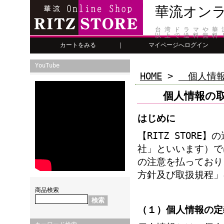
華流オンライ
台 湾 ド ラ マ や 華 流
以 上 で 送 料 無 料 
カートをみる
｜
マイページへログイ
YouTube
HOME
>
個人情報
個人情報の
はじめに
【RITZ STOR
社」といいます）で
の注意を払っており
方針及び取扱規程」
商品検索
（１）個人情報の定