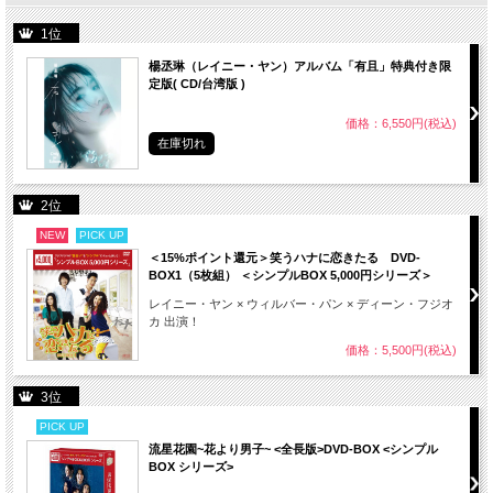
1位
楊丞琳（レイニー・ヤン）アルバム「有且」特典付き限
定版( CD/台湾版 )
価格：6,550円(税込)
在庫切れ
2位
NEW
PICK UP
＜15%ポイント還元＞笑うハナに恋きたる DVD-
BOX1（5枚組） ＜シンプルBOX 5,000円シリーズ＞
レイニー・ヤン × ウィルバー・パン × ディーン・フジオ
カ 出演！
価格：5,500円(税込)
3位
PICK UP
流星花園~花より男子~ <全長版>DVD-BOX <シンプル
BOX シリーズ>