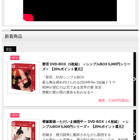
新着商品
8位
NEW
禁宮 DVD-BOX（5枚組） ＜シンプルBOX 5,000円シリー
ズ＞ 【20%ポイント還元】
「禁宮」DVDシンプルBOX
最も胸を締め付けられる2024年No.1短編ドラマ
戦神が望むのは兄である皇帝の妻 皇后
禁断の愛が国の運命を狂わせるー
価格：5,500円(税込)
NEW
替嫁新娘～ただいま婚惑中～ DVD-BOX（４枚組） ＜シ
ンプルBOX 5,000円シリーズ＞ 【20%ポイント還元】
世継ぎ、権力闘争に翻弄されながら困惑する
入れ替わった花嫁と、裏の顔を持つプリンスの、先結後