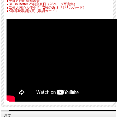
●十首更好的Bii畢書盡
●Bii Do Better 28頁寫真冊（28ページ写真集）
●二張Bii竊心天使小卡（2枚のBiiオリジナルカード）
●K歌專屬歌詞拉頁（歌詞カード）
注文