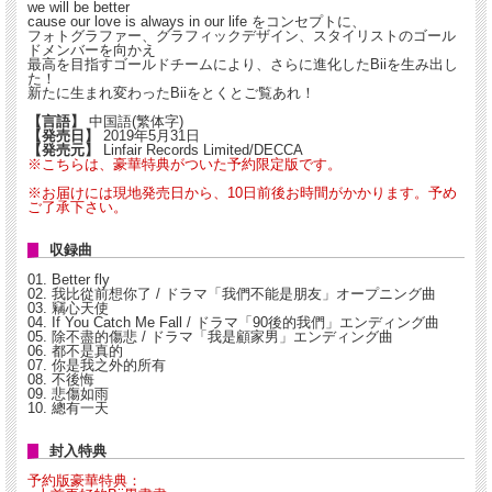
we will be better
cause our love is always in our life をコンセプトに、
フォトグラファー、グラフィックデザイン、スタイリストのゴール
ドメンバーを向かえ
最高を目指すゴールドチームにより、さらに進化したBiiを生み出し
た！
新たに生まれ変わったBiiをとくとご覧あれ！
【言語】
中国語(繁体字)
【発売日】
2019年5月31日
【発売元】
Linfair Records Limited/DECCA
※こちらは、豪華特典がついた予約限定版です。
※お届けには現地発売日から、10日前後お時間がかかります。予め
ご了承下さい。
収録曲
01. Better fly
02. 我比從前想你了 / ドラマ「我們不能是朋友」オープニング曲
03. 竊心天使
04. If You Catch Me Fall / ドラマ「90後的我們」エンディング曲
05. 除不盡的傷悲 / ドラマ「我是顧家男」エンディング曲
06. 都不是真的
07. 你是我之外的所有
08. 不後悔
09. 悲傷如雨
10. 總有一天
封入特典
予約版豪華特典：