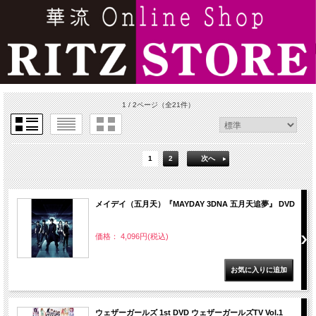
1 / 2ページ
（全21件）
1
2
次へ
メイデイ（五月天）『MAYDAY 3DNA 五月天追夢』 DVD
価格： 4,096円(税込)
ウェザーガールズ 1st DVD ウェザーガールズTV Vol.1