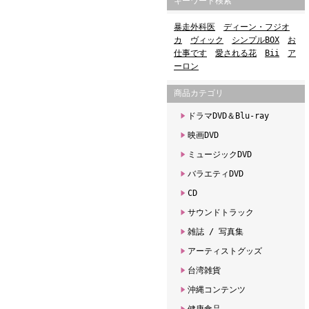
キーワード検索
暴走外科医
ディーン・フジオ
カ
ヴィック
シンプルBOX
お
仕事です
愛される花
Bii
ア
ーロン
商品カテゴリ
ドラマDVD＆Blu-ray
映画DVD
ミュージックDVD
バラエティDVD
CD
サウンドトラック
雑誌 / 写真集
アーティストグッズ
台湾雑貨
沖縄コンテンツ