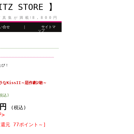
Z STORE 】
 真 集 が 満 載！8 , 8 0 0 円
い合せ
｜
サイトマ
ップ
たび！
ラなKissII～惡作劇2吻～
(税込)
0円
(税込)
F>
還元 77ポイント～]