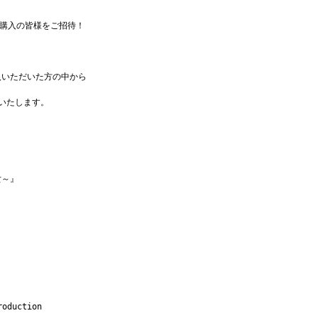
をご購入の皆様をご招待！
購入いただいた方の中から
内いたします。
少女～』
～』
roduction