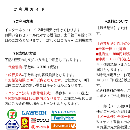
ご 利 用 ガ イ ド
▼ご利用方法
▼送料について
【通常配送】または
インターネットにて 24時間受け付けております。
す。
お問い合わせメールに対する返信は、土日祝日を除く平
日のご対応となります。 詳しくはこちら→
ご利用案内
【通常配送】以下の
■全国一律（北海道・沖
▼お支払い方法
■北海道: 880円(税
■沖縄: 1000円(税込
下記4種類のお支払い方法をご用意しております。
※＜佐川急便＞また
・代金引換
…手数料 ￥330（税込）
届けとなります。
・銀行振込
…手数料はお客様負担となります。
※時間指定及び、お
※お振込期限は10日以内となります。
ご注文から10日
※8,800円(税込
以内にご入金の無い場合はキャンセルとなります。
す。
※送料無料の場合、
・コンビニ決済（番号端末式）
…手数料 ￥330（税込）
コポス＞でのお届け
※お支払期限は10日以内となります。
ご注文から10日以
内にご入金の無い場合はキャンセルとなります。
・一部【メール便O
便がご利用いただけ
【メール便】全国一律
※＜ヤマト運輸＞の
※お届け先の郵便受