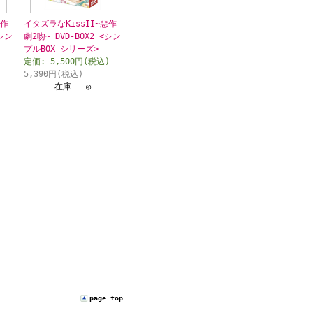
惡作
イタズラなKissII~惡作
<シン
劇2吻~ DVD-BOX2 <シン
プルBOX シリーズ>
定価: 5,500円(税込)
)
5,390円(税込)
在庫 ◎
page top