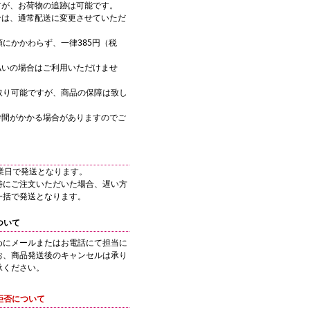
すが、お荷物の追跡は可能です。
合は、通常配送に変更させていただ
にかかわらず、一律385円（税
。
払いの場合はご利用いただけませ
取り可能ですが、商品の保障は致し
時間がかかる場合がありますのでご
業日で発送となります。
時にご注文いただいた場合、遅い方
一括で発送となります。
ついて
めにメールまたはお電話にて担当に
お、商品発送後のキャンセルは承り
承ください。
拒否について