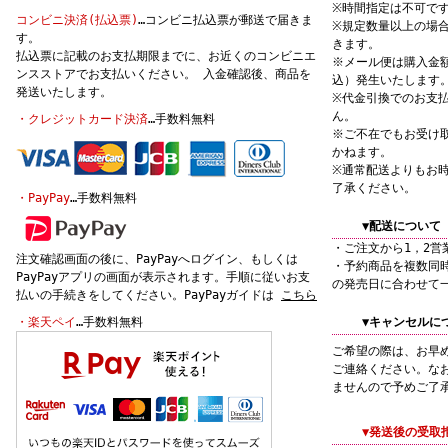
※時間指定は不可で
コンビニ決済(払込票)
…コンビニ払込票が郵送で届きま
※規定数量以上の場
す。
きます。
払込票に記載のお支払期限までに、お近くのコンビニエ
※メール便は購入金額
ンスストアでお支払いください。 入金確認後、商品を
込）発生いたします
発送いたします。
※代金引換でのお支
ん。
・クレジットカード決済
…手数料無料
※ご不在でもお受け
かねます。
※通常配送よりもお
了承ください。
・PayPay
…手数料無料
▼配送について
・ご注文から1，2営
注文確認画面の後に、PayPayへログイン、もしくは
・予約商品を複数同
PayPayアプリの画面が表示されます。手順に従いお支
の発売日に合わせて
払いの手続きをしてください。PayPayガイドは
こちら
・楽天ペイ
…手数料無料
▼キャンセルに
ご希望の際は、お早
ご連絡ください。な
ませんので予めご了
▼発送後の受取