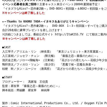
★大人になったイタキスキャストに会いに行こう！～DVD-BOX1・2 初回版特典～
イベント応募者全員ご招待！
主要キャスト来日イベント2009年夏開催予定！
『イタズラなKiss?～惡作劇2吻～』DVD-BOX1＜初回版＞＆BOX2＜初回版＞
※キャンペーンは終了致しました
★～Thanks to KAORU TADA～イタキスをありがとうキャンペーン
『イタズラなKiss?～悪作劇2吻～』 DVD-BOX 1～3＜初回版＞すべてをご
合計20名様に豪華プレゼントを差し上げます！
※詳細につきましては、番組公式サイト http://ItaKISS.TV にて順次ご案
※キャンペーンは終了致しました
●CAST
入江琴子／アリエル・リン （林依晨） 『東京ジュリエット～東方茱麗葉～』
入江直樹／ジョセフ・チェン （鄭元暢） 『薔薇之恋～薔薇のために～』
池沢金之助／ジロー<飛輪海> （汪東城） 『花ざかりの君たちへ～花様少年
鴨狩啓太／フィガロ・ツェン （曾少宗） 『悪魔で候～惡魔在身邊～』
桔梗 幹／タン・ユージャ （唐禹哲） 『花ざかりの君たちへ～花様少年少女
●STAFF
プロデューサー： 馮家瑞 王信貴
監督：瞿友寧 『薔薇之恋～薔薇のために～』
脚本統括：齊錫麟 瞿友寧 林純華
製作：Comic International Productions Co., Ltd. / Oxygen Film P