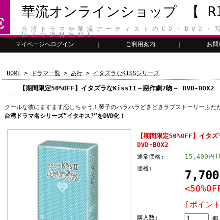
華流オンラインショップ 【 RIT
台 湾 ド ラ マ や 華 流 ア ー テ ィ ス ト の C D ・ D V D ・ 写
以 上 で 送 料 無 料 !
マイページへログイン
｜
ご利用案内
｜
お問
HOME
>
ドラマ一覧
>
あ行
>
イタズラなKISSシリーズ
【期間限定50%OFF】イタズラなKissII～惡作劇2吻～ DVD-BOX2
クールな彼にますます恋しちゃう！琴子のハラハラどきどきラブストーリーふた
台湾ドラマ名シリーズ“イタキス?”をDVD化！
【期間限定50%OFF】イタズ
DVD-BOX2
15,400円
通常価格:
価格:
7,70
<50%OF
[ポイント
購入数:
個