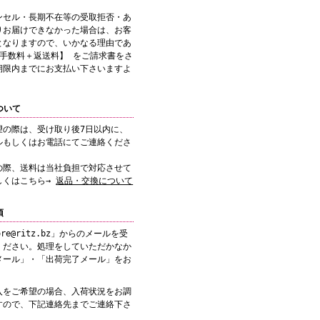
ンセル・長期不在等の受取拒否・あ
りお届けできなかった場合は、お客
となりますので、いかなる理由であ
引手数料＋返送料】 をご請求書をさ
期限内までにお支払い下さいますよ
ついて
望の際は、受け取り後7日以内に、
ルもしくはお電話にてご連絡くださ
の際、送料は当社負担で対応させて
しくはこちら→
返品・交換について
項
re@ritz.bz」からのメールを受
ください。処理をしていただかなか
メール」・「出荷完了メール」をお
入をご希望の場合、入荷状況をお調
すので、下記連絡先までご連絡下さ