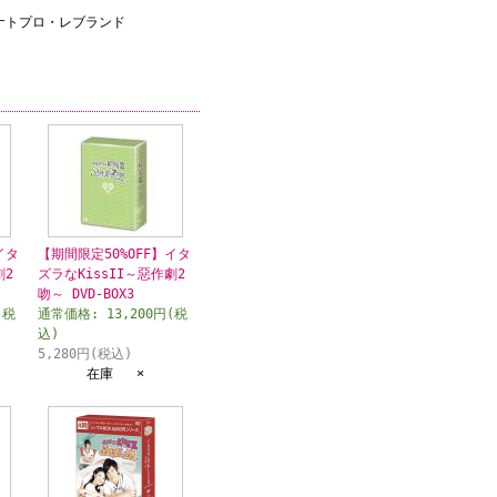
ミナトプロ・レブランド
イタ
【期間限定50%OFF】イタ
劇2
ズラなKissII～惡作劇2
吻～ DVD-BOX3
(税
通常価格: 13,200円(税
込)
5,280円(税込)
在庫 ×