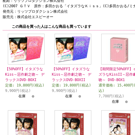
配給：リッツプロダクション株式会社
(C)2007 ＧＴＶ 原作：多田かおる「イタズラなＫｉｓｓ」(C)多田かおる/
発売元：リッツプロダクション株式会社
販売元：株式会社エスピーオー
この商品を買った人はこんな商品も買っています
【50%OFF】イタズラな
【50%OFF】イタズラな
【期間限定50%OFF】
Kiss～惡作劇之吻～ デ
Kiss～惡作劇之吻～ デ
ズラなKissII～惡作
ラックスDVD-BOXI
ラックスDVD-BOXII
吻～ DVD-BOX1
定価: 19,800円(税込)
定価: 19,800円(税込)
通常価格: 15,400円
9,900円(税込)
9,900円(税込)
込)
在庫 ◎
在庫 ◎
7,700円(税込)
在庫 ◎