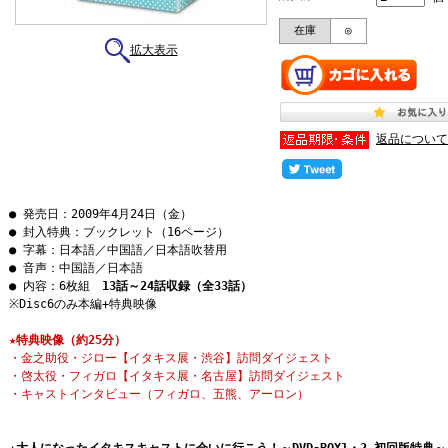
在庫
◎
拡大表示
返品について
● 発売日：2009年4月24日（金）
● 封入特典：ブックレット（16ページ）
● 字幕：日本語／中国語／日本語吹替用
● 音声：中国語／日本語
● 内容：6枚組
13話～24話収録（全33話）
※Disc6のみ本編+特典映像
★特典映像（約25分）
・金之助役・ジロー【イタキス展・渋谷】訪問ダイジェスト
・啓太役・フィガロ【イタキス展・名古屋】訪問ダイジェスト
・キャストインタビュー（フィガロ、五熊、アーロン）