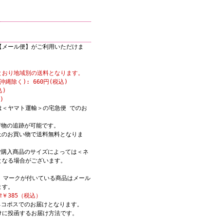
【メール便】がご利用いただけま
とおり地域別の送料となります。
縄除く): 660円(税込)
込)
)
は＜ヤマト運輸＞の宅急便 でのお
荷物の追跡が可能です。
)以上のお買い物で送料無料となりま
ご購入商品のサイズによっては＜ネ
となる場合がございます。
K】マークが付いている商品はメール
ます。
￥385（税込）
ネコポスでのお届けとなります。
けに投函するお届け方法です。