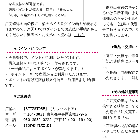
・商品出荷後のキャ
るいは住所不備によ
様都合のキャンセル
注文確認画面の後に、楽天ペイのログイン画面が表示さ
っても 【送料＋代
れますので、楽天IDでログインしてお支払い手続きをし
せて頂きますので、
てください。楽天ペイお支払いの流れは
こちら
うお願いします。
▼返品・交換に
▼ポイントについて
・返品・交換をご希
・会員登録でポイントがご利用いただけます。
下記ご連絡先にメー
・購入金額￥100で1ポイント付与されます。
い。
(一部商品によってポイントが異なります。)
・不良品・誤品配送
・1ポイント＝￥1で次回からご利用いただけます。
いただきます。 詳
・ポイントの有効期限は最終付与日・利用日より1年間
です。
▼その他注意事
▼ご連絡先
・ご注文の際は「sto
信できる状態にして
店舗名： 【RITZSTORE】（リッツストア）
った場合「注文完了
住 所： 〒104-0031 東京都中央区京橋3-9-6
届けできません。
電 話： 050-3852-0228（平日11：00～18：00）
メール： store@ritz.bz
・在庫切れ商品の購
べさせていただきま
い。