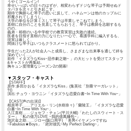
うやくゴールイン!
幸せいっぱいの日々のはずが、相変わらずドジな琴子は予期せぬド
タバタを次々と引き起こす。
期待で胸膨らむ琴子の思いに反して、ハネムーンは他のカップルに
邪魔されてしまうし、
大学の単位を計算ミスして琴子は卒業しそこねてしまう。
直樹に自分のことを見直してもらおうと、琴子は教師を志願するも
のの、
義弟・裕樹のいる中学校での教育実習は失敗の連続。
医者を目指す直樹の力になりたい一心で、看護学科に編入するも、
現実は厳しく、
間抜けな琴子はいつもクラスメートに怒られてばかり。
学生だった2人が社会人へと成長し、さまざまな出来事を通して絆を
深めていく…。
前作「イタズラなKiss~惡作劇之吻~ 」の大ヒットを受けてスタッフ
&キャストが再集結。
胸キュン度増量なシーズン2の開幕!
▼スタッフ・キャスト
【STAFF】
原作:多田かおる「イタズラなKiss」(集英社「別冊マーガレット」
刊)
演出:チュウ・ヨウニン「イタズラな恋愛白書~In Time With You~」
【CAST(声の出演)】
相原琴子……アリエル・リン(水樹奈々)「蘭陵王」「イタズラな恋愛
白書~In Time With You~」
入江直樹……ジョセフ・チェン(平川大輔)「わたしのスウィート・ス
ター」「私の億万LOVE ~我的億萬麺包~」
池沢金之助……ジロー(阪口周平) 「美男<イケメン>ですね
~Fabulous★Boys」「絶対彼氏~My Perfect Darling~」