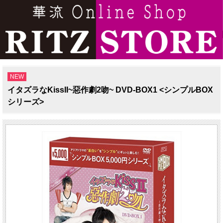
NEW
イタズラなKissII~惡作劇2吻~ DVD-BOX1 <シンプルBOX
シリーズ>