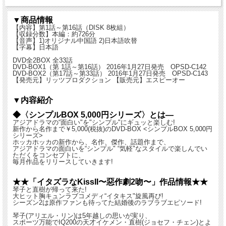
▼商品情報
【内容】第1話～第16話（DISK 8枚組）
【収録分数】本編：約726分
【音声】1)オリジナル中国語 2)日本語吹替
【字幕】日本語
DVD全2BOX 全33話
DVD-BOX1（第 1話～第16話） 2016年1月27日発売 OPSD-C142
DVD-BOX2（第17話～第33話） 2016年1月27日発売 OPSD-C143
【発売元】リッツプロダクション 【販売元】エスピーオー
▼内容紹介
◆〈シンプルBOX 5,000円シリーズ〉とは―
アジアドラマの“面白い"を"シンプル"にギュッと楽しむ!
新作から名作まで￥5,000(税抜)のDVD-BOX <シンプルBOX 5,000円
シリーズ>
ホッカホッカの新作から、名作、傑作、話題作まで、
アジアドラマの面白いを“シンプル" “気軽"なスタイルで楽しんでい
ただくをコンセプトに、
毎月作品をリリースしていきます!
★★「イタズラなKissII〜惡作劇2吻〜」作品情報★★
琴子と直樹が帰って来た!
大ヒット胸キュンラブコメディ“イタキス"旋風再び!
シーズン2は原作ファンも待ってた結婚後のラブラブエピソード!
琴子(アリエル・リン)は5年越しの思いが実り、
スポーツ万能でIQ200の天才イケメン・直樹(ジョセフ・チェン)とよ