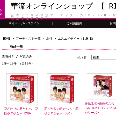
華流オンラインショップ 【 RIT
台 湾 ド ラ マ や 華 流 ア ー テ ィ ス ト の C D ・ D V D ・ 写
以 上 で 送 料 無 料 !
マイページへログイン
｜
ご利用案内
｜
お問
HOME
>
アーティスト一覧
>
あ行
> エスエイチイー（S.H.E）
商品一覧
説明付き
/ 写真のみ
並び順：
1件～18件 （全18件）
薔薇之恋~薔薇のため
DVD-BOX1 <シンプル
花ざかりの君たちへ～花
花ざかりの君たちへ～花
シリーズ>
様少年少女～ DVD-
様少年少女～ DVD-