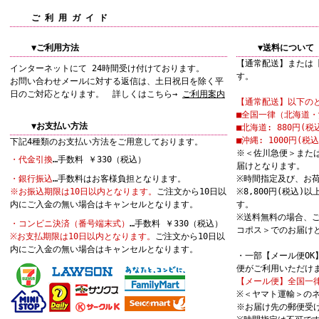
ご 利 用 ガ イ ド
▼ご利用方法
▼送料について
【通常配送】または
インターネットにて 24時間受け付けております。
す。
お問い合わせメールに対する返信は、土日祝日を除く平
日のご対応となります。 詳しくはこちら→
ご利用案内
【通常配送】以下の
■全国一律（北海道・沖
▼お支払い方法
■北海道: 880円(税
■沖縄: 1000円(税込
下記4種類のお支払い方法をご用意しております。
※＜佐川急便＞また
・代金引換
…手数料 ￥330（税込）
届けとなります。
・銀行振込
…手数料はお客様負担となります。
※時間指定及び、お
※お振込期限は10日以内となります。
ご注文から10日以
※8,800円(税込
内にご入金の無い場合はキャンセルとなります。
す。
※送料無料の場合、
・コンビニ決済（番号端末式）
…手数料 ￥330（税込）
コポス＞でのお届け
※お支払期限は10日以内となります。
ご注文から10日以
内にご入金の無い場合はキャンセルとなります。
・一部【メール便O
便がご利用いただけ
【メール便】全国一律
※＜ヤマト運輸＞の
※お届け先の郵便受