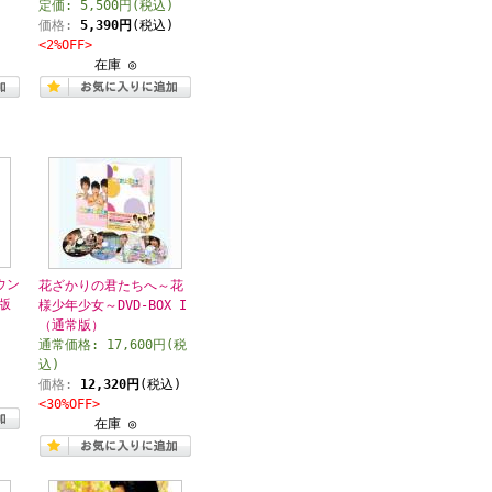
)
定価: 5,500円(税込)
)
価格:
5,390円
(税込)
<2%OFF>
在庫 ◎
ウン
花ざかりの君たちへ～花
版
様少年少女～DVD-BOX I
（通常版）
通常価格: 17,600円(税
込)
価格:
12,320円
(税込)
<30%OFF>
在庫 ◎