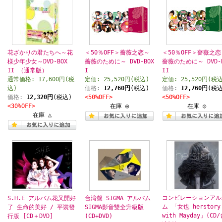
花ざかりの君たちへ～花
＜50％OFF＞薔薇之恋～
＜50％OFF＞薔薇之恋
様少年少女～DVD-BOX
薔薇のために～ DVD-BOX
薔薇のために～ DVD-
II （通常版）
I
II
通常価格: 17,600円(税
定価: 25,520円(税込)
定価: 25,520円(税
込)
価格:
12,760円
(税込)
価格:
12,760円
(税込
価格:
12,320円
(税込)
<50%OFF>
<50%OFF>
<30%OFF>
在庫 ◎
在庫 ◎
在庫 △
コンピレーションアル
S.H.E アルバム花又開好
台湾盤 SIGMA アルバム
ム 「女也 herstory
了 生命的美好 / 平裝發
SIGMA影音雙全升級版
with Mayday」(CD
行版 [CD＋DVD]
(CD+DVD)