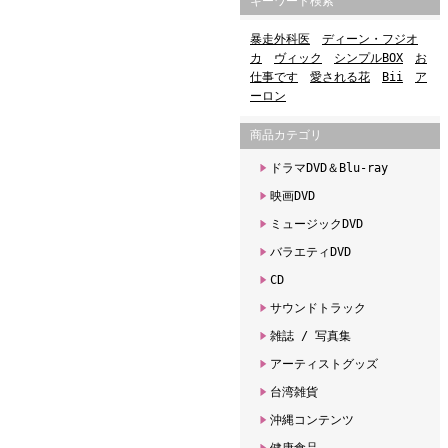
キーワード検索
暴走外科医
ディーン・フジオ
カ
ヴィック
シンプルBOX
お
仕事です
愛される花
Bii
ア
ーロン
商品カテゴリ
ドラマDVD＆Blu-ray
映画DVD
ミュージックDVD
バラエティDVD
CD
サウンドトラック
雑誌 / 写真集
アーティストグッズ
台湾雑貨
沖縄コンテンツ