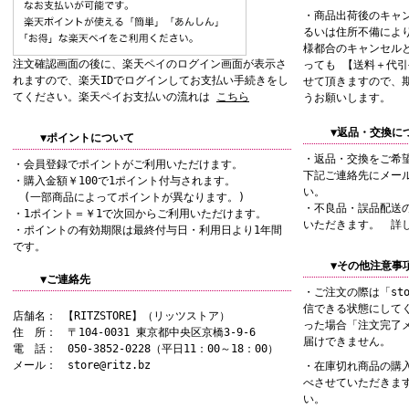
・商品出荷後のキャ
るいは住所不備によ
様都合のキャンセル
注文確認画面の後に、楽天ペイのログイン画面が表示さ
っても 【送料＋代
れますので、楽天IDでログインしてお支払い手続きをし
せて頂きますので、
てください。楽天ペイお支払いの流れは
こちら
うお願いします。
▼返品・交換に
▼ポイントについて
・返品・交換をご希
・会員登録でポイントがご利用いただけます。
下記ご連絡先にメー
・購入金額￥100で1ポイント付与されます。
い。
(一部商品によってポイントが異なります。)
・不良品・誤品配送
・1ポイント＝￥1で次回からご利用いただけます。
いただきます。 詳
・ポイントの有効期限は最終付与日・利用日より1年間
です。
▼その他注意事
▼ご連絡先
・ご注文の際は「sto
信できる状態にして
店舗名： 【RITZSTORE】（リッツストア）
った場合「注文完了
住 所： 〒104-0031 東京都中央区京橋3-9-6
届けできません。
電 話： 050-3852-0228（平日11：00～18：00）
メール： store@ritz.bz
・在庫切れ商品の購
べさせていただきま
い。