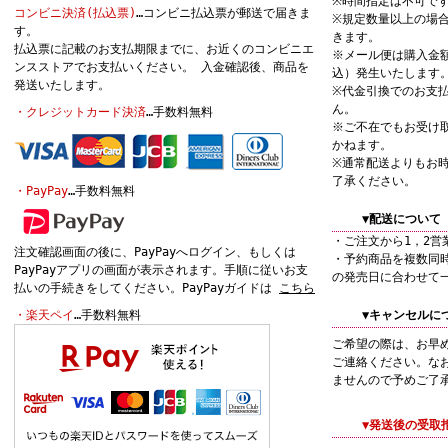
※時間指定は不可で
コンビニ決済(払込票)
…コンビニ払込票が郵送で届きま
※規定数量以上の場
す。
きます。
払込票に記載のお支払期限までに、お近くのコンビニエ
※メール便は購入金額
ンスストアでお支払いください。 入金確認後、商品を
込）発生いたします
発送いたします。
※代金引換でのお支
ん。
・クレジットカード決済
…手数料無料
※ご不在でもお受け
かねます。
※通常配送よりもお
了承ください。
・PayPay
…手数料無料
▼配送について
・ご注文から1，2営
注文確認画面の後に、PayPayへログイン、もしくは
・予約商品を複数同
PayPayアプリの画面が表示されます。手順に従いお支
の発売日に合わせて
払いの手続きをしてください。PayPayガイドは
こちら
・楽天ペイ
…手数料無料
▼キャンセルに
ご希望の際は、お早
ご連絡ください。な
ませんので予めご了
▼発送後の受取