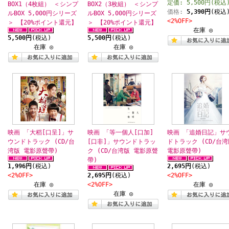
定価: 5,500円(税込
BOX1（4枚組） ＜シンプ
BOX2（3枚組） ＜シンプ
価格:
5,390円
(税込
ルBOX 5,000円シリーズ
ルBOX 5,000円シリーズ
<2%OFF>
＞ 【20%ポイント還元】
＞ 【20%ポイント還元】
在庫 ◎
5,500円
(税込)
5,500円
(税込)
在庫 ◎
在庫 ◎
映画 「大稻[口呈]」サ
映画 「等一個人[口加]
映画 「追婚日記」サ
ウンドトラック (CD/台
[口非]」サウンドトラッ
ドトラック (CD/台湾
湾版 電影原聲帶)
ク (CD/台湾版 電影原聲
電影原聲帶)
帶)
1,996円
(税込)
2,695円
(税込)
<2%OFF>
2,695円
(税込)
<2%OFF>
在庫 ◎
<2%OFF>
在庫 ◎
在庫 ◎