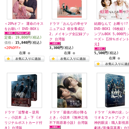
＜20%オフ＞ 運命のキス
ドラマ「おんなの幸せマ
結婚なんて お断り!?
をお願い! DVD-BOX１
ニュアル2 俗女養成記
DVD-BOX1 (6枚組)
2」メイキング全記録ブッ
ンプルBOX 5,000円
定価: 19,800円(税込)
ク 台湾版
ーズ＞【20％ポイン
価格:
15,840円
(税込)
元】
<20%OFF>
3,300円
(税込)
在庫 ◎
在庫 ◎
5,500円
(税込)
在庫 ◎
ドラマ「追撃者～逆局
ドラマ「最後の雨が降る
ドラマ「火神の涙」シ
～」小説本 上・下 (オ
とき」小説本 (無神之地
リオ＆フォトブック（
リジナルポストカード付
不下雨原著小說) 台湾版
神的眼涙：職人影視原
き) 台湾版
劇本/影像寫真書）台