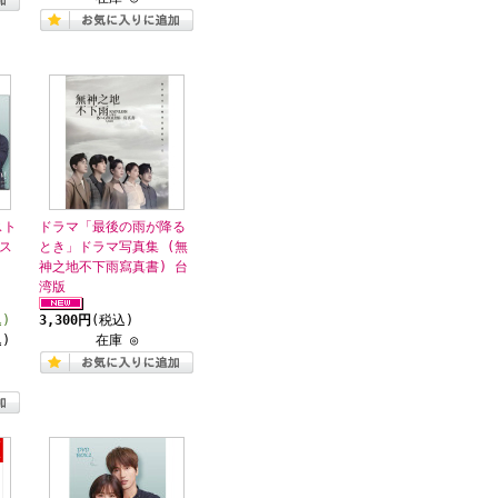
スト
ドラマ「最後の雨が降る
ス
とき」ドラマ写真集 (無
神之地不下雨寫真書) 台
湾版
込)
3,300円
(税込)
)
在庫 ◎