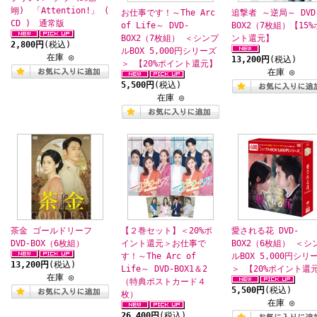
翊) 「Attention!」 (
お仕事です！～The Arc
追撃者 ～逆局～ DVD
CD ) 通常版
of Life～ DVD-
BOX2（7枚組）【15
BOX2（7枚組） ＜シンプ
ント還元】
2,800円
(税込)
ルBOX 5,000円シリーズ
在庫 ◎
13,200円
(税込)
＞ 【20%ポイント還元】
在庫 ◎
5,500円
(税込)
在庫 ◎
茶金 ゴールドリーフ
【２巻セット】＜20%ポ
愛される花 DVD-
DVD-BOX（6枚組）
イント還元＞お仕事で
BOX2（6枚組） ＜シ
す！～The Arc of
ルBOX 5,000円シリ
13,200円
(税込)
Life～ DVD-BOX1＆2
＞ 【20%ポイント還
在庫 ◎
（特典ポストカード４
5,500円
(税込)
枚）
在庫 ◎
26,400円
(税込)