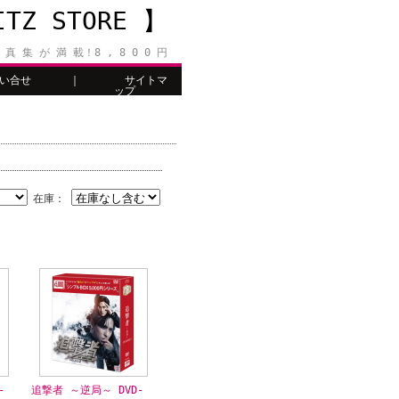
Z STORE 】
 真 集 が 満 載！8 , 8 0 0 円
い合せ
｜
サイトマ
ップ
在庫：
-
追撃者 ～逆局～ DVD-