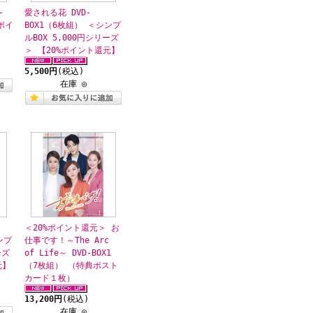
-
愛される花 DVD-
%ポイ
BOX1（6枚組） ＜シンプ
ルBOX 5,000円シリーズ
＞ 【20%ポイント還元】
5,500円
(税込)
在庫 ◎
＜20%ポイント還元＞ お
ンプ
仕事です！～The Arc
ーズ
of Life～ DVD-BOX1
元】
（7枚組） （特典ポスト
カード１枚）
13,200円
(税込)
在庫 ◎