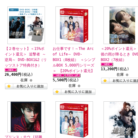
【２巻セット】＜15%ポ
お仕事です！～The Arc
＜20%ポイント還元＞
イント還元＞ 追撃者 ～
of Life～ DVD-
後の雨が降るとき DVD
逆局～ DVD-BOX1&2（リ
BOX1（8枚組） ＜シンプ
BOX2（7枚組）
ッツストア特典付き）
ルBOX 5,000円シリーズ
13,200円
(税込)
＞ 【20%ポイント還元】
26,400円
(税込)
在庫 ◎
在庫 ◎
5,500円
(税込)
在庫 ◎
プリンス・チウ (邱勝