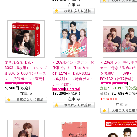
在庫 ◎
愛される花 DVD-
＜20%ポイント還元＞ お
＜20%オフ＞ 特典ポ
BOX3（6枚組） ＜シンプ
仕事です！～The Arc
カード付き「運命のキ
ルBOX 5,000円シリーズ
of Life～ DVD-BOX2
をお願い!」 DVD-
＞ 【20%ポイント還元】
（6枚組） （特典ポスト
BOX1&2（計17枚組）
カード1枚）
5,500円
(税込)
定価: 39,600円(税
在庫 ◎
13,200円
(税込)
価格:
31,680円
(税込
在庫 ◎
<20%OFF>
在庫 ◎