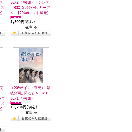
プ
BOX2（7枚組）＜シンプ
ーズ
ルBOX 5,000円シリーズ
元】
＞ 【20%ポイント還元】
5,500円
(税込)
在庫 ◎
花
＜20%ポイント還元＞ 最
後の雨が降るとき DVD-
ンプ
BOX1（7枚組）
ーズ
13,200円
(税込)
元】
在庫 ◎