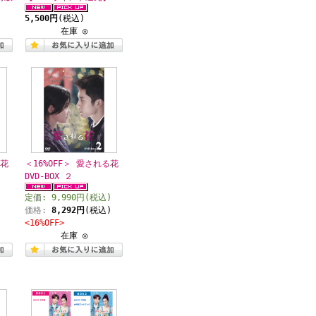
5,500円
(税込)
在庫 ◎
る花
＜16%OFF＞ 愛される花
DVD-BOX ２
)
定価: 9,990円(税込)
)
価格:
8,292円
(税込)
<16%OFF>
在庫 ◎