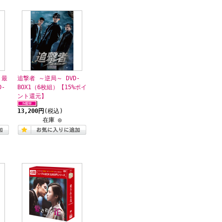
 最
追撃者 ～逆局～ DVD-
-
BOX1（6枚組）【15%ポイ
ント還元】
13,200円
(税込)
在庫 ◎