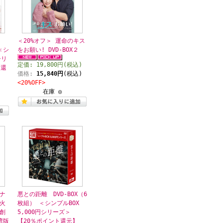
＜20%オフ＞ 運命のキス
 ＜シ
をお願い! DVD-BOX２
シリ
定価: 19,800円(税込)
ト還
価格:
15,840円
(税込)
<20%OFF>
在庫 ◎
ナ
悪との距離 DVD-BOX（6
火
枚組） ＜シンプルBOX
創
5,000円シリーズ＞
湾版
【20％ポイント還元】