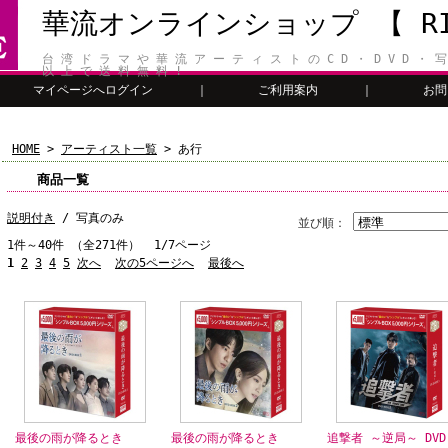
華流オンラインショップ 【 RIT
台 湾 ド ラ マ や 華 流 ア ー テ ィ ス ト の C D ・ D V D ・ 写
以 上 で 送 料 無 料 !
マイページへログイン
｜
ご利用案内
｜
お問
HOME
>
アーティスト一覧
> あ行
商品一覧
説明付き
/ 写真のみ
並び順：
1件～40件 （全271件） 1/7ページ
1
2
3
4
5
次へ
次の5ページへ
最後へ
最後の雨が降るとき
最後の雨が降るとき
追撃者 ～逆局～ DVD