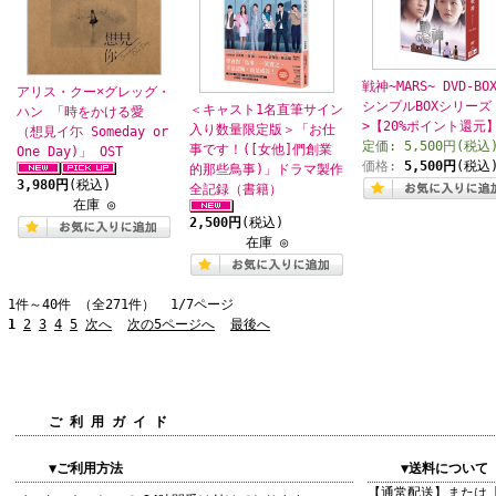
戦神~MARS~ DVD-BOX
アリス・クー×グレッグ・
シンプルBOXシリーズ
＜キャスト1名直筆サイン
ハン 「時をかける愛
>【20%ポイント還元
入り数量限定版＞「お仕
（想見イ尓 Someday or
定価: 5,500円(税込
事です！([女他]們創業
One Day)」 OST
価格:
5,500円
(税込
的那些鳥事)」ドラマ製作
3,980円
(税込)
全記録（書籍）
在庫 ◎
2,500円
(税込)
在庫 ◎
1件～40件 （全271件） 1/7ページ
1
2
3
4
5
次へ
次の5ページへ
最後へ
ご 利 用 ガ イ ド
▼ご利用方法
▼送料について
【通常配送】または