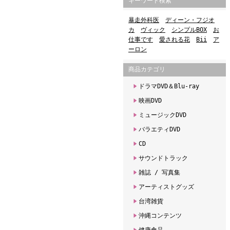
キーワード検索
暴走外科医
ディーン・フジオ
カ
ヴィック
シンプルBOX
お
仕事です
愛される花
Bii
ア
ーロン
商品カテゴリ
ドラマDVD＆Blu-ray
映画DVD
ミュージックDVD
バラエティDVD
CD
サウンドトラック
雑誌 / 写真集
アーティストグッズ
台湾雑貨
沖縄コンテンツ