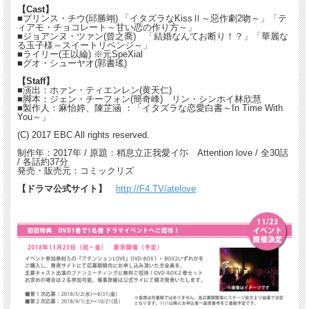
【Cast】
■プリンス・チウ(邱勝翊) 「イタズラなKissⅡ～惡作劇2吻～」「テ
ィアモ・チョコレート～甘い恋の作り方～」
■ジョアンヌ・ツァン(曾之喬) 「結婚なんてお断り！？」「華麗な
る玉子様～スイートリベンジ～」
■ライリー(王以綸) ※元SpeXial
■グオ・シューヤオ(郭書瑤)
【Staff】
■演出：ホァン・ティエンレン(黄天仁)
■脚本：ジェン・チーフォン(簡奇峰) リン・シンホイ林欣慧
■製作人：麻怡婷、陳芷涵 ：「イタズラな恋愛白書～In Time With
You～」
(C) 2017 EBC All rights reserved.
制作年：2017年 / 原題：稍息立正我愛イ尓 Attention love / 全30話
/ 各話約37分
発売・販売元：コミックリズ
【ドラマ公式サイト】
http://F4.TV/atelove