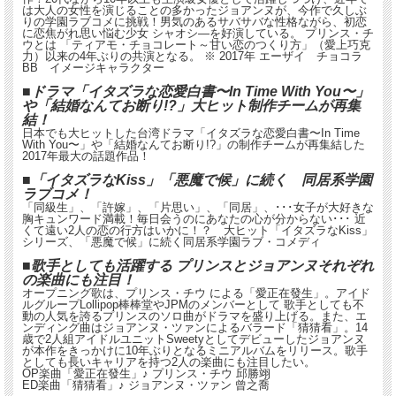
は大人の女性を演じることの多かったジョアンヌが、今作で久しぶ
りの学園ラブコメに挑戦！男気のあるサバサバな性格ながら、初恋
に恋焦がれ思い悩む少女 シャオシ―を好演している。 プリンス・チ
ウとは 「ティアモ・チョコレート～甘い恋のつくり方」（愛上巧克
力）以来の4年ぶりの共演となる。 ※ 2017年 エーザイ チョコラ
BB イメージキャラクター
■ドラマ「イタズラな恋愛白書〜In Time With You〜」
や「結婚なんてお断り!?」大ヒット制作チームが再集
結！
日本でも大ヒットした台湾ドラマ「イタズラな恋愛白書〜In Time
With You〜」や「結婚なんてお断り!?」の制作チームが再集結した
2017年最大の話題作品！
■「イタズラなKiss」「悪魔で候」に続く 同居系学園
ラブコメ！
「同級生」、「許嫁」、「片思い」、「同居」、･･･女子が大好きな
胸キュンワード満載！毎日会うのにあなたの心が分からない･･･ 近
くて遠い2人の恋の行方はいかに！？ 大ヒット「イタズラなKiss」
シリーズ、「悪魔で候」に続く同居系学園ラブ・コメディ
■歌手としても活躍する プリンスとジョアンヌそれぞれ
の楽曲にも注目！
オープニング歌は、プリンス・チウ による「愛正在發生」。アイド
ルグループLollipop棒棒堂やJPMのメンバーとして 歌手としても不
動の人気を誇るプリンスのソロ曲がドラマを盛り上げる。また、エ
ンディング曲はジョアンヌ・ツァンによるバラード「猜猜看」。14
歳で2人組アイドルユニットSweetyとしてデビューしたジョアンヌ
が本作をきっかけに10年ぶりとなるミニアルバムをリリース。歌手
としても長いキャリアを持つ2人の楽曲にも注目したい。
OP楽曲「愛正在發生」♪ プリンス・チウ 邱勝翊
ED楽曲「猜猜看」♪ ジョアンヌ・ツァン 曾之喬