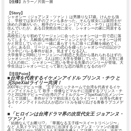
【仕様】
カラー／片面一層
【Story】
シャオシー（ジョアンヌ・ツァン ）は男勝りな17歳。けんかも強
く、学校では女の子のファンも多かった。そんな彼女には親同士が
決めた許嫁がいた。相手のリージェン（プリンス・チウ）は日本に
住んでいたが、ある日突然台湾に戻り、シャオシーの家に同居する
ことに。
高校生になり初めてリージェンに会ったシャオシーは一目で恋に落
ちてしまう。几帳面な性格のリージェンとがさつなシャオシーは何
かと対立していたが、一緒に暮らすうちに徐々に距離を縮めてく。
しかしある日、リージェンへの恋心を綴ったシャオシーの日記がク
ラス中にバレる事件が起き、気まずくなる2人。
大学進学と同時にリージェンへの初恋と失恋から逃れられるはずの
シャオシ―だったが、2人は同じ大学を受験していた。同じ大学に通
う2人の前に、シャオシーに思いを寄せる先輩のジンリーが登場。大
学生活はシャオシーにとって新たな恋の場所となるのか!?
【注目Point】
■台湾を代表するイケメンアイドル プリンス・チウ と
元SpeXialライリー共演！
2007年にデビュー後、“王子”のニックネームで台湾を代表するイケ
メンアイドルとして 歌手・俳優などマルチに活躍するプリンス・チ
ウと2012年デビューの台湾のアイドルグループSpeXialの元メンバー
として活躍し、本作がドラマ初出演となるライリー！ 台湾を代表す
るイケメンアイドルの2人が恋のバトルを繰り広げる青春ラブコメデ
ィ。
■「ヒロインは台湾ドラマ界の次世代女王 ジョアンヌ・
ツァン！
「結婚なんてお断り!?」「華麗なる玉子様〜スイートリベンジ〜」
など 人気ドラマに立て続けに出演するジョアンヌ・ツァンの最新
作！20代ながら10年以上も主演級女優として活躍しつづけ、近年で