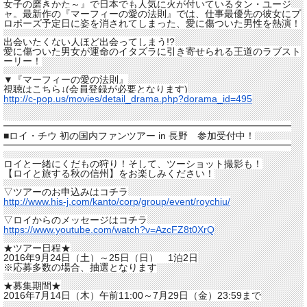
女子の磨きかた～』
で日本でも人気に火が付いているタン・ユージ
ャ。最新作の『
マーフィーの愛の法則』では、
仕事最優先の彼女にプ
ロポーズ予定日に姿を消されてしまった、
愛に傷ついた男性を熱演！
出会いたくない人ほど出会ってしまう!?
愛に傷ついた男女が運命のイタズラに引き寄せられる王道のラブス
ト
ーリー！
▼『マーフィーの愛の法則』
視聴はこちら↓(会員登録が必要となります)
http://
c
-
pop
.us/movies/detail_
drama.php?dorama_id=495
━━━━━━━━━━━━━━━━━━━━━━━━━━━━━━
■ロイ・チウ 初の国内ファンツアー in 長野 参加受付中！
━━━━━━━━━━━━━━━━━━━━━━━━━━━━━━
ロイと一緒にくだもの狩り！そして、ツーショット撮影も！
【ロイと旅する秋の信州】をお楽しみください！
▽ツアーのお申込みはコチラ
http://www.his-j.com/kanto/
corp/group/event/roychiu/
▽ロイからのメッセージはコチラ
https://www.youtube.com/watch?
v=AzcFZ8t0XrQ
★ツアー日程★
2016年9月24日（土）～25日（日） 1泊2日
※応募多数の場合、抽選となります
★募集期間★
2016年7月14日（木）午前11:00～7月29日（金）
23:59まで