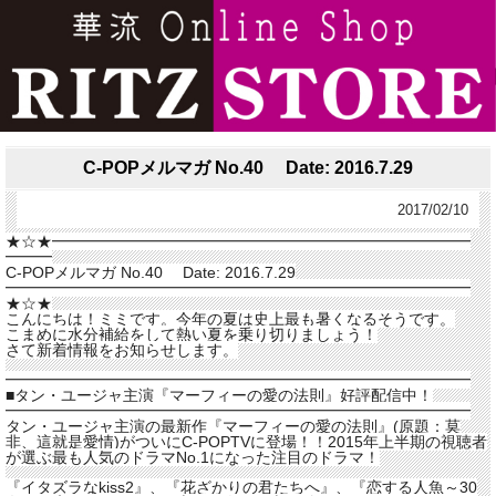
C-POPメルマガ No.40 Date: 2016.7.29
2017/02/10
★☆★━━━━━━━━━━━━━━━━━━━━━━━━━━━
━━━
C
-
POP
メルマガ
No
.
40
Date: 2016.7.29
━━━━━━━━━━━━━━━━━━━━━━━━━━━━━━
★☆★
こんにちは！ミミです。今年の夏は史上最も暑くなるそうです。
こまめに水分補給をして熱い夏を乗り切りましょう！
さて新着情報をお知らせします。
━━━━━━━━━━━━━━━━━━━━━━━━━━━━━━
■タン・ユージャ主演『マーフィーの愛の法則』好評配信中！
━━━━━━━━━━━━━━━━━━━━━━━━━━━━━━
タン・ユージャ主演の最新作『マーフィーの愛の法則』(原題：
莫
非、這就是愛情)がついに
C
-POPTVに登場！！
2015年上半期の視聴者
が選ぶ最も人気のドラマ
No
.
1になった注目のドラマ！
『イタズラなkiss2』、『花ざかりの君たちへ』、『
恋する人魚～30