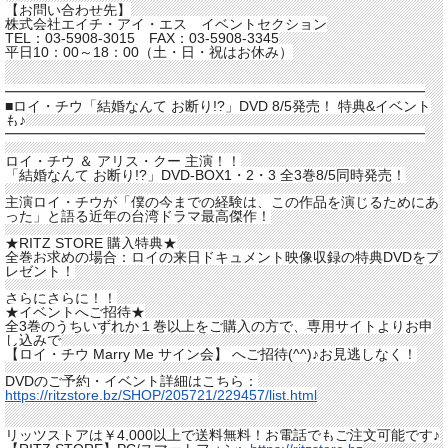
【お問い合わせ先】
株式会社エイチ・アイ・エス イベントセクション
TEL：03-5908-3015 FAX：03-5908-3345
平日10：00～18：00（土・日・祝はお休み）
━━━━━━━━━━━━━━━━━━━━━━━━━━━━━━
■ロイ・チウ「結婚なんて お断り!?」DVD 8/5発売！ 特典&イベント
も♪
━━━━━━━━━━━━━━━━━━━━━━━━━━━━━━
ロイ・チウ ＆ アリス・クー 主演！！
「結婚なんて お断り!?」DVD-BOX1・2・3 全3巻8/5同時発売！
主演ロイ・チウが「僕の今までの経験は、
この作品を演じるためにあ
った」
と語る近年の台湾ドラマ最高傑作！
★RITZ STORE 購入特典★
全巻お求めの場合：
ロイの来日ドキュメント映像収録の特典DVDをプ
レゼント！
さらにさらに！！
★イベントへご招待★
全3巻のうちいずれか１巻以上をご購入の方で、
専用サイトよりお申
し込みで
【ロイ・チウ Marry Me サイン会】 へご招待(^^)♪お見逃しなく！
DVDのご予約・イベント詳細はこちら：
https://ritzstore.bz/SHOP/
205721/229457/list.html
リッツストアは￥4,000以上で送料無料！
お電話でもご注文可能です♪