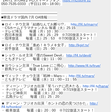
【RITZ STORE】PC/スマートフォン:
https://ritzstore.bz
050-7535-0333 （平日11:00～18:00）
━━━━━━━━━━━━━━━━
■華流ドラマ国内 7月 OA情報
━━━━━━━━━━━━━━━━
★ロイ・チウ主演「結婚なんてお断り!?」
http://f4.tv/marry/
・CSホームドラマチャンネル 毎週（火）25:15
・テレビ埼玉 毎週（月）10：30
・西日本放送 毎週（水）25：29 ※7/20放送スタート！
・琉球放送 毎週（土）25：53 ※7/30放送スタート！
★ロイ・チウ主演「進め！キラメキ女子」
http://kgirl.tv/
・岩手放送 毎週（日）25：00
★ショウ・ルオ主演「僕のSweet Devil」
http://f4.tv/devil/
・とちぎテレビ 毎週（金）11：00
★ヨウション主演「True Love にご用心」
http://www.f4.tv/true/
・群馬テレビ 毎週（水）21：00
★ヴィック・チョウ主演「戦神～Mars～」
http://
f4.tv/mars/
・とちぎテレビ 毎週（水）11：00～11：55
・ ディーン・フジオカ出演「笑うハナに恋きたる」
http://
f4.tv/hana/
・ チバテレビ 毎週（火）19；00 ※7/19放送スタート！
・ テレビ神奈川 毎週（火）22：00
・ 広島テレビ 毎週（日）25：20
★ ディーン・フジオカ出演「ホントの恋の見つけかた」
http:/
/f4.tv/honkoi/
・ 岐阜放送 毎週（金）20：00 ※7/22放送スタート！