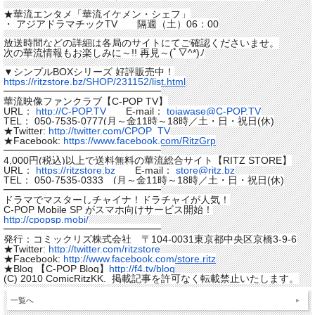
★華流エンタメ「華流イケメン・シェフ」
・ アジアドラマチックTV 隔週（土）06：00
放送時間などの詳細は各局のサイトにてご確認くださいませ。
次の華流情報もお楽しみに～!! 再見～(ﾟ▽^*)ﾉ
▼シンプルBOXシリーズ 好評販売中！
https://ritzstore.bz/SHOP/
231152/list.html
━━━━━━━━━━━━━━━━
華流映像ファンクラブ【
C
-
POP
TV】
URL：
http://
C
-
POP
.TV
E-mail：
toiawase@
C
-
POP
.TV
TEL： 050-7535-0777(月～金11時～18時／土・日・
祝日(休)
★Twitter:
http://twitter.com/CPOP_TV
★Facebook:
https://www.facebook.com/
RitzGrp
━━━━━━━━━━━━━━━━
4,000円(税込)以上で送料無料の華流総合サイト【RITZ STORE】
URL：
https://ritzstore.bz
E-mail：
store@ritz.bz
TEL： 050-7535-0333 (月～金11時～18時／土・日・祝日(休)
━━━━━━━━━━━━━━━━
ドラマでマスターしチャイナ！ドラチャイが人気！
C
-
POP
Mobile SP がスマホ向けサービス開始！
http://cpopsp.mobi/
━━━━━━━━━━━━━━━━
発行：コミックリズ株式会社 〒104-0031東京都中央区京橋3-9-6
★Twitter:
http://twitter.com/ritzstore
★Facebook:
http://www.facebook.com/store.
ritz
★Blog 【
C
-
POP
Blog】
http://f4.tv/blog
(
C
) 2010 ComicRitzKK. 掲載記事を許可なく転載禁止いたします。
一覧へ