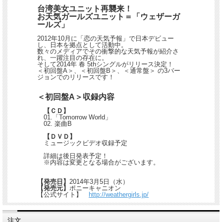
台湾美女ユニット再襲来！
お天気ガールズユニット＝「ウェザーガ
ールズ」
2012年10月に「恋の天気予報」で日本デビュー
し、日本を拠点として活動中。
数々のメディアでその衝撃的な天気予報が紹介さ
れ、一躍注目の存在に。
そして2014年 春 5thシングルがリリース決定！
＜初回盤A＞、＜初回盤B＞、＜通常盤＞ の3バー
ジョンでのリリースです！
＜初回盤A＞収録内容
【ＣＤ】
01.「Tomorrow World」
02. 楽曲B
【ＤＶＤ】
ミュージックビデオ収録予定
詳細は後日発表予定！
※内容は変更となる場合がございます。
【発売日】
2014年3月5日（水）
【発売元】
ポニーキャニオン
【公式サイト】
http://weathergirls.jp/
注文