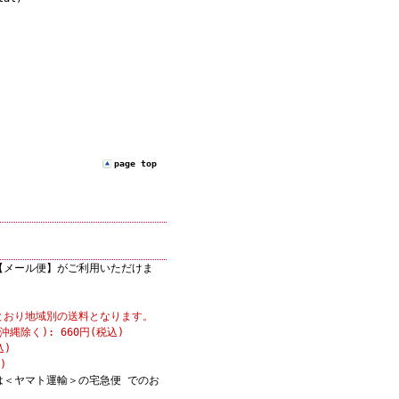
page top
【メール便】がご利用いただけま
とおり地域別の送料となります。
縄除く): 660円(税込)
込)
)
は＜ヤマト運輸＞の宅急便 でのお