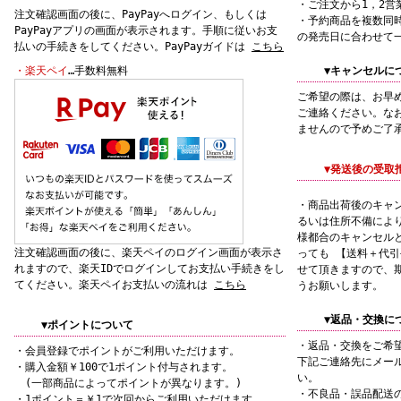
・ご注文から1，2営
注文確認画面の後に、PayPayへログイン、もしくは
・予約商品を複数同
PayPayアプリの画面が表示されます。手順に従いお支
の発売日に合わせて
払いの手続きをしてください。PayPayガイドは
こちら
・楽天ペイ
…手数料無料
▼キャンセルに
ご希望の際は、お早
ご連絡ください。な
ませんので予めご了
▼発送後の受取
・商品出荷後のキャ
るいは住所不備によ
様都合のキャンセル
注文確認画面の後に、楽天ペイのログイン画面が表示さ
っても 【送料＋代
れますので、楽天IDでログインしてお支払い手続きをし
せて頂きますので、
てください。楽天ペイお支払いの流れは
こちら
うお願いします。
▼返品・交換に
▼ポイントについて
・返品・交換をご希
・会員登録でポイントがご利用いただけます。
下記ご連絡先にメー
・購入金額￥100で1ポイント付与されます。
い。
(一部商品によってポイントが異なります。)
・不良品・誤品配送
・1ポイント＝￥1で次回からご利用いただけます。