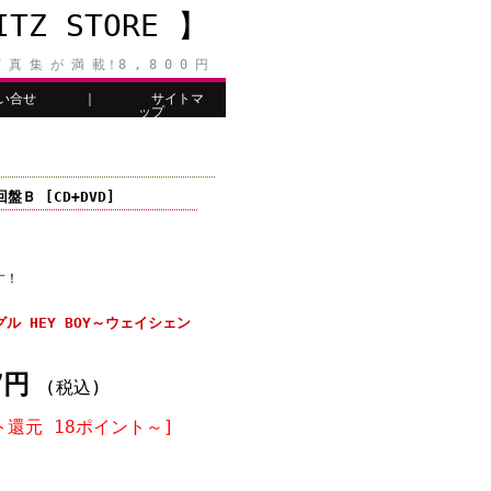
Z STORE 】
 真 集 が 満 載！8 , 8 0 0 円
い合せ
｜
サイトマ
ップ
Ｂ [CD+DVD]
す！
ル HEY BOY～ウェイシェン
]
47円
(税込)
ト還元 18ポイント～]
個