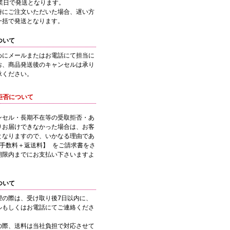
業日で発送となります。
時にご注文いただいた場合、遅い方
一括で発送となります。
ついて
めにメールまたはお電話にて担当に
お、商品発送後のキャンセルは承り
承ください。
拒否について
ンセル・長期不在等の受取拒否・あ
りお届けできなかった場合は、お客
となりますので、いかなる理由であ
引手数料＋返送料】 をご請求書をさ
期限内までにお支払い下さいますよ
ついて
望の際は、受け取り後7日以内に、
ルもしくはお電話にてご連絡くださ
の際、送料は当社負担で対応させて