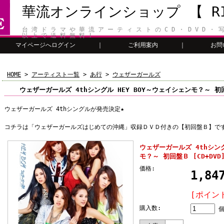
華流オンラインショップ 【 RIT
台 湾 ド ラ マ や 華 流 ア ー テ ィ ス ト の C D ・ D V D ・ 写
以 上 で 送 料 無 料 !
マイページへログイン
｜
ご利用案内
｜
お問
HOME
>
アーティスト一覧
>
あ行
>
ウェザーガールズ
ウェザーガールズ 4thシングル HEY BOY～ウェイシェンモ？～ 初回盤
ウェザーガールズ 4thシングルが発売決定★
コチラは「ウェザーガールズはじめての沖縄」収録ＤＶＤ付きの【初回盤Ｂ】で
ウェザーガールズ 4thシング
モ？～ 初回盤Ｂ [CD+DVD
価格:
1,8
[ポイン
購入数: