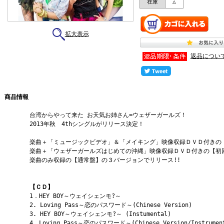
在庫
△
拡大表示
返品につい
商品情報
台湾からやって来た お天気お姉さん=ウェザーガールズ！
2013年秋 4thシングルがリリース決定！
楽曲＋「ミュージックビデオ」＆「メイキング」映像収録ＤＶＤ付きの
楽曲＋「ウェザーガールズはじめての沖縄」映像収録ＤＶＤ付きの【初
楽曲のみ収録の【通常盤】の３バージョンでリリース!!
【ＣＤ】
1．HEY BOY～ウェイシェンモ?～
2. Loving Pass～恋のパスワード～(Chinese Version)
3. HEY BOY～ウェイシェンモ?～ (Instumental)
4．Loving Pass～恋のパスワード～(Chinese Version/Instrumen