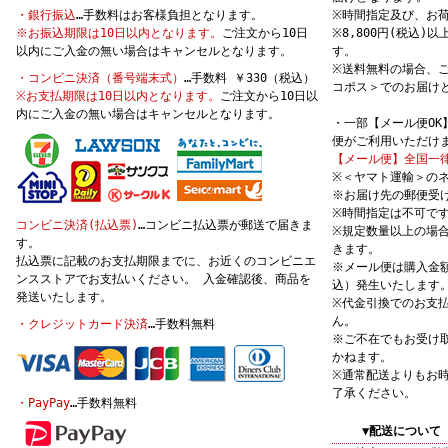
・銀行振込
…手数料はお客様負担となります。
※時間指定及び、お
※お振込期限は10日以内となります。
ご注文から10日
※8,800円(税込
以内にご入金の無い場合はキャンセルとなります。
す。
※送料無料の場合、
・コンビニ決済（番号端末式）
…手数料 ￥330（税込）
コポス＞でのお届け
※お支払期限は10日以内となります。
ご注文から10日以
内にご入金の無い場合はキャンセルとなります。
・一部【メール便O
便がご利用いただけ
【メール便】全国一律
※＜ヤマト運輸＞の
※お届け先の郵便受
※時間指定は不可で
コンビニ決済(払込票)
…コンビニ払込票が郵送で届きま
※規定数量以上の場
す。
きます。
払込票に記載のお支払期限までに、お近くのコンビニエ
※メール便は購入金額
ンスストアでお支払いください。 入金確認後、商品を
込）発生いたします
発送いたします。
※代金引換でのお支
ん。
・クレジットカード決済
…手数料無料
※ご不在でもお受け
かねます。
※通常配送よりもお
了承ください。
・PayPay
…手数料無料
▼配送について