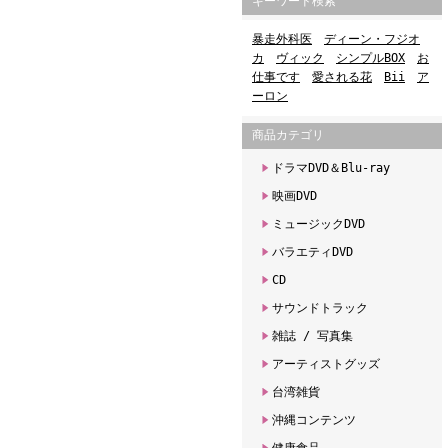
キーワード検索
暴走外科医
ディーン・フジオ
カ
ヴィック
シンプルBOX
お
仕事です
愛される花
Bii
ア
ーロン
商品カテゴリ
ドラマDVD＆Blu-ray
映画DVD
ミュージックDVD
バラエティDVD
CD
サウンドトラック
雑誌 / 写真集
アーティストグッズ
台湾雑貨
沖縄コンテンツ