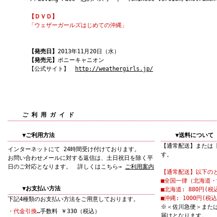
【ＤＶＤ】
「ウェザーガールズはじめての沖縄」
【発売日】
2013年11月20日（水）
【発売元】
ポニーキャニオン
【公式サイト】
http://weathergirls.jp/
ご 利 用 ガ イ ド
▼ご利用方法
▼送料について
【通常配送】または
インターネットにて 24時間受け付けております。
す。
お問い合わせメールに対する返信は、土日祝日を除く平
日のご対応となります。 詳しくはこちら→
ご利用案内
【通常配送】以下の
■全国一律（北海道・沖
▼お支払い方法
■北海道: 880円(税
■沖縄: 1000円(税込
下記4種類のお支払い方法をご用意しております。
※＜佐川急便＞また
・代金引換
…手数料 ￥330（税込）
届けとなります。