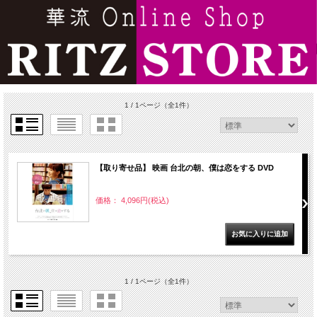
1 / 1ページ
（全1件）
【取り寄せ品】 映画 台北の朝、僕は恋をする DVD
価格： 4,096円(税込)
1 / 1ページ
（全1件）