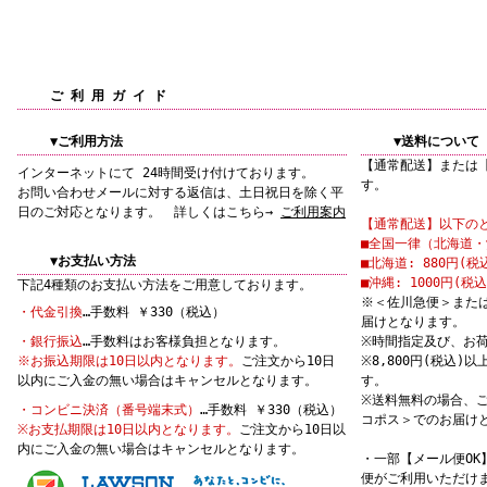
ご 利 用 ガ イ ド
▼ご利用方法
▼送料について
【通常配送】または
インターネットにて 24時間受け付けております。
す。
お問い合わせメールに対する返信は、土日祝日を除く平
日のご対応となります。 詳しくはこちら→
ご利用案内
【通常配送】以下の
■全国一律（北海道・沖
▼お支払い方法
■北海道: 880円(税
■沖縄: 1000円(税込
下記4種類のお支払い方法をご用意しております。
※＜佐川急便＞また
・代金引換
…手数料 ￥330（税込）
届けとなります。
・銀行振込
…手数料はお客様負担となります。
※時間指定及び、お
※お振込期限は10日以内となります。
ご注文から10日
※8,800円(税込
以内にご入金の無い場合はキャンセルとなります。
す。
※送料無料の場合、
・コンビニ決済（番号端末式）
…手数料 ￥330（税込）
コポス＞でのお届け
※お支払期限は10日以内となります。
ご注文から10日以
内にご入金の無い場合はキャンセルとなります。
・一部【メール便O
便がご利用いただけ