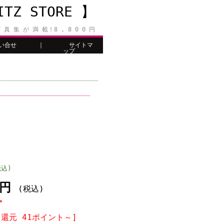
Z STORE 】
 真 集 が 満 載！8 , 8 0 0 円
い合せ
｜
サイトマ
ップ
税込)
6円
(税込)
>
還元 41ポイント～]