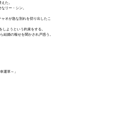
替えた。
せなリー・シン。
チャオが急な別れを切り出したこ
婚をしようという約束をする。
から結婚の報せを聞かされ戸惑う。
蜜幸運草～」