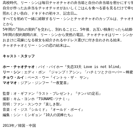
高校時代、リー・シンは毎日チャオチャオの弁当箱と自分の弁当箱を密かにすり
自分が作ったお弁当をチャオチャオがおいしくごはんを食べる姿を見るだけで幸
照れくさい告白、ドキドキの初キス、記念日…。
すべてを初めて一緒に経験するリー・シンとチャオチャオのカップルは、チャオ
とから
5年間の”別れの契約”を交わし、別れることに。5年後、お互い独身だったら結
5年間の契約期間の末、リー・シンから突然の電話。チャオチャオはリー・シン
おまけに花嫁になる彼女を紹介されるやドレス選びに付き合わされる始末。
チャオチャオとリー・シンの恋の結末は…。
キャスト・スタッフ
ホー・チャオチャオ
：バイ・バイホー『失恋33天 Love is not blind』
リー・シン
：エディ・ポン 『ジャンプ！アシン』「ハチミツとクローバー～蜂
チョウ・ルイ
：ペース・ウー『イントゥ・ザ・ サン』
マオマオ
：ジアン・ジンフー『一夜驚喜』
監督：オ・ギファン『ラスト・プレゼント』『ナンパの定石』
撮影：キム・ヨンホ『TSUNAMI-ツナミ-』
照明：ファン・スンウク『哀しき獣』
音楽：イ・ジス『シルミド』『オールド・ボーイ』
編集：シン・ミンギョン『10人の泥棒たち』
2013年／韓国・中国