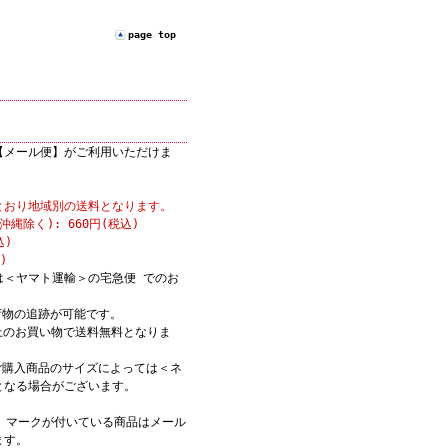
page top
【メール便】がご利用いただけま
とおり地域別の送料となります。
縄除く): 660円(税込)
込)
)
は＜ヤマト運輸＞の宅急便 でのお
荷物の追跡が可能です。
)以上のお買い物で送料無料となりま
ご購入商品のサイズによっては＜ネ
となる場合がございます。
K】マークが付いている商品はメール
ます。