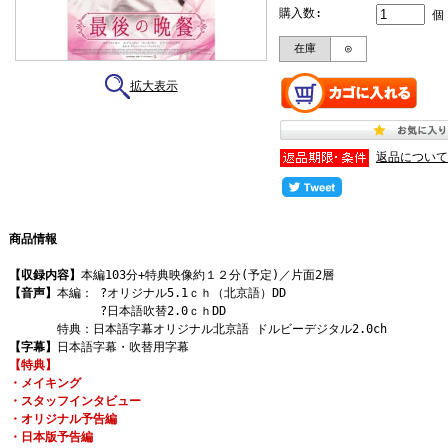
購入数:
個
在庫
◎
拡大表示
返品について
商品情報
【収録内容】
本編103分+特典映像約１２分(予定)／片面2層
【音声】
本編： ?オリジナル5.1ｃｈ（北京語）DD
?日本語吹替2.0ｃｈDD
特典：日本語字幕オリジナル北京語 ドルビーデジタル2.0ch
【字幕】
日本語字幕・吹替用字幕
【特典】
・メイキング
・スタッフインタビュー
・オリジナル予告編
・日本版予告編