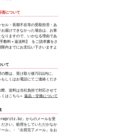
拒否について
ンセル・長期不在等の受取拒否・あ
りお届けできなかった場合は、お客
となりますので、いかなる理由であ
引手数料＋返送料】 をご請求書をさ
期限内までにお支払い下さいますよ
ついて
望の際は、受け取り後7日以内に、
ルもしくはお電話にてご連絡くださ
の際、送料は当社負担で対応させて
しくはこちら→
返品・交換について
項
re@ritz.bz」からのメールを受
ください。処理をしていただかなか
メール」・「出荷完了メール」をお