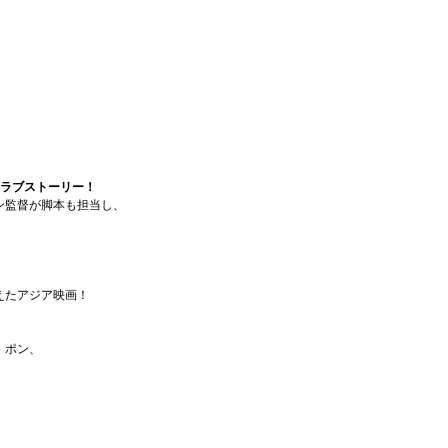
のラブストーリー！
ン監督が脚本も担当し、
えたアジア映画！
・ポン、