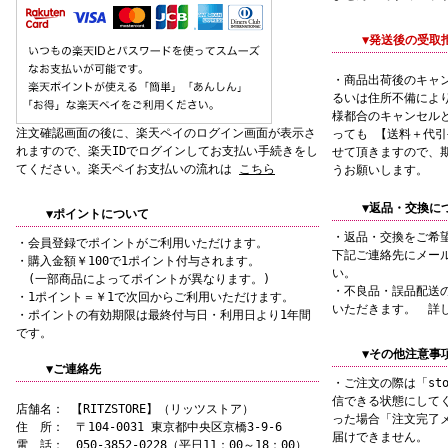
▼発送後の受取
・商品出荷後のキャ
るいは住所不備によ
様都合のキャンセル
注文確認画面の後に、楽天ペイのログイン画面が表示さ
っても 【送料＋代
れますので、楽天IDでログインしてお支払い手続きをし
せて頂きますので、
てください。楽天ペイお支払いの流れは
こちら
うお願いします。
▼返品・交換に
▼ポイントについて
・返品・交換をご希
・会員登録でポイントがご利用いただけます。
下記ご連絡先にメー
・購入金額￥100で1ポイント付与されます。
い。
(一部商品によってポイントが異なります。)
・不良品・誤品配送
・1ポイント＝￥1で次回からご利用いただけます。
いただきます。 詳
・ポイントの有効期限は最終付与日・利用日より1年間
です。
▼その他注意事
▼ご連絡先
・ご注文の際は「sto
信できる状態にして
店舗名： 【RITZSTORE】（リッツストア）
った場合「注文完了
住 所： 〒104-0031 東京都中央区京橋3-9-6
届けできません。
電 話： 050-3852-0228（平日11：00～18：00）