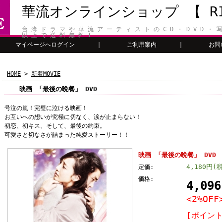
華流オンラインショップ 【 RIT
台 湾 ド ラ マ や 華 流 ア ー テ ィ ス ト の C D ・ D V D ・ 写
以 上 で 送 料 無 料 !
マイページへログイン
｜
ご利用案内
｜
お問
HOME
>
新着MOVIE
映画 「最後の晩餐」 DVD
号泣の嵐！完璧に泣ける映画！
お互いへの想いが究極に切なく、涙が止まらない！
初恋、初キス、そして、最後の約束。
可愛さと切なさが詰まった純愛ストーリー！！
映画 「最後の晩餐」 DVD
4,180円(
定価:
価格:
4,09
<2%OFF
[ポイント