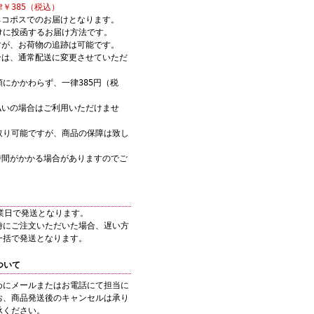
￥385（税込）
ネコポスでのお届けとなります。
けに投函するお届け方法です。
すが、お荷物の追跡は可能です。
合は、通常配送に変更させていただ
にかかわらず、一律385円（税
。
払いの場合はご利用いただけませ
取り可能ですが、商品の保障は致し
時間がかかる場合がありますのでご
業日で発送となります。
時にご注文いただいた場合、遅い方
一括で発送となります。
ついて
めにメールまたはお電話にて担当に
お、商品発送後のキャンセルは承り
承ください。