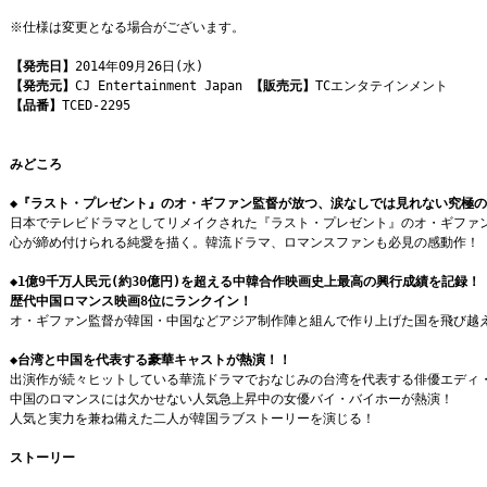
※仕様は変更となる場合がございます。
【発売日】
2014年09月26日(水)
【発売元】
CJ Entertainment Japan
【販売元】
TCエンタテインメント
【品番】
TCED-2295
みどころ
◆『ラスト・プレゼント』のオ・ギファン監督が放つ、涙なしでは見れない究極
日本でテレビドラマとしてリメイクされた『ラスト・プレゼント』のオ・ギファ
心が締め付けられる純愛を描く。韓流ドラマ、ロマンスファンも必見の感動作！
◆1億9千万人民元(約30億円)を超える中韓合作映画史上最高の興行成績を記録！
歴代中国ロマンス映画8位にランクイン！
オ・ギファン監督が韓国・中国などアジア制作陣と組んで作り上げた国を飛び越
◆台湾と中国を代表する豪華キャストが熱演！！
出演作が続々ヒットしている華流ドラマでおなじみの台湾を代表する俳優エディ
中国のロマンスには欠かせない人気急上昇中の女優バイ・バイホーが熱演！
人気と実力を兼ね備えた二人が韓国ラブストーリーを演じる！
ストーリー