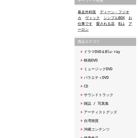
キーワード検索
暴走外科医
ディーン・フジオ
カ
ヴィック
シンプルBOX
お
仕事です
愛される花
Bii
ア
ーロン
商品カテゴリ
ドラマDVD＆Blu-ray
映画DVD
ミュージックDVD
バラエティDVD
CD
サウンドトラック
雑誌 / 写真集
アーティストグッズ
台湾雑貨
沖縄コンテンツ