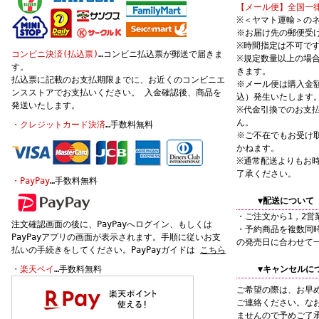
【メール便】全国一律
※＜ヤマト運輸＞の
※お届け先の郵便受
※時間指定は不可で
コンビニ決済(払込票)
…コンビニ払込票が郵送で届きま
※規定数量以上の場
す。
きます。
払込票に記載のお支払期限までに、お近くのコンビニエ
※メール便は購入金額
ンスストアでお支払いください。 入金確認後、商品を
込）発生いたします
発送いたします。
※代金引換でのお支
ん。
・クレジットカード決済
…手数料無料
※ご不在でもお受け
かねます。
※通常配送よりもお
了承ください。
・PayPay
…手数料無料
▼配送について
・ご注文から1，2営
注文確認画面の後に、PayPayへログイン、もしくは
・予約商品を複数同
PayPayアプリの画面が表示されます。手順に従いお支
の発売日に合わせて
払いの手続きをしてください。PayPayガイドは
こちら
・楽天ペイ
…手数料無料
▼キャンセルに
ご希望の際は、お早
ご連絡ください。な
ませんので予めご了