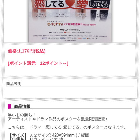
価格:
1,176円
(税込)
[ポイント還元 12ポイント～]
商品説明
商品情報
早いもの勝ち！
アーティストやドラマ作品のポスターを数量限定販売♪
こちらは、 ドラマ「恋してる 愛してる」のポスターとなります。
【サイズ】
Ａ２サイズ( 420×594mm ) / 縦版
【俳優名】
リウ・イーハオ 他