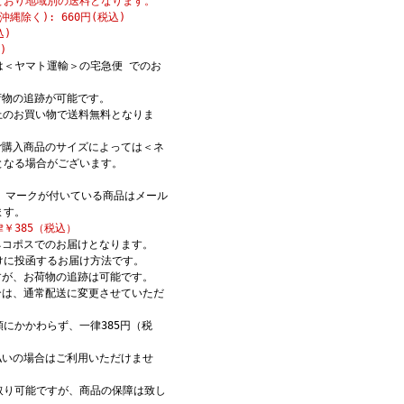
とおり地域別の送料となります。
縄除く): 660円(税込)
込)
)
は＜ヤマト運輸＞の宅急便 でのお
荷物の追跡が可能です。
)以上のお買い物で送料無料となりま
ご購入商品のサイズによっては＜ネ
となる場合がございます。
K】マークが付いている商品はメール
ます。
￥385（税込）
ネコポスでのお届けとなります。
けに投函するお届け方法です。
すが、お荷物の追跡は可能です。
合は、通常配送に変更させていただ
にかかわらず、一律385円（税
。
払いの場合はご利用いただけませ
取り可能ですが、商品の保障は致し