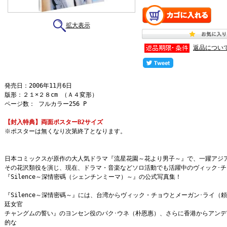
拡大表示
返品につい
発売日：2006年11月6日
版形：２１×２８cm （Ａ４変形）
ページ数： フルカラー256 P
【封入特典】両面ポスターB2サイズ
※ポスターは無くなり次第終了となります。
日本コミックスが原作の大人気ドラマ『流星花園～花より男子～』で、一躍アジ
その花沢類役を演じ、現在、ドラマ・音楽などソロ活動でも活躍中のヴィック･
『Silence～深情密碼（シェンチンミーマ）～』の公式写真集！
『Silence～深情密碼～』には、台湾からヴィック・チョウとメーガン･ライ（
廷女官
チャングムの誓い』のヨンセン役のパク･ウネ（朴恩惠）、さらに香港からアンデ
的な