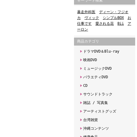
キーワード検索
暴走外科医
ディーン・フジオ
カ
ヴィック
シンプルBOX
お
仕事です
愛される花
Bii
ア
ーロン
商品カテゴリ
ドラマDVD＆Blu-ray
映画DVD
ミュージックDVD
バラエティDVD
CD
サウンドトラック
雑誌 / 写真集
アーティストグッズ
台湾雑貨
沖縄コンテンツ