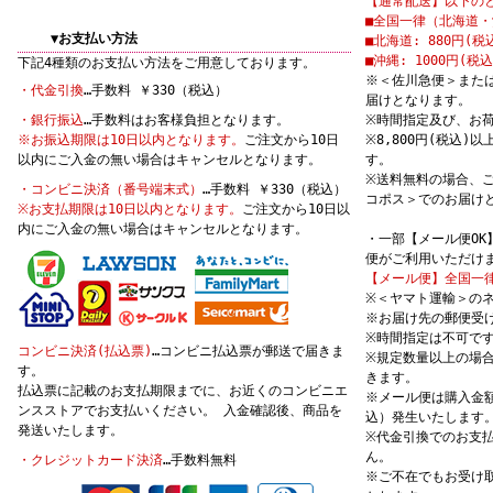
【通常配送】以下の
■全国一律（北海道・沖
▼お支払い方法
■北海道: 880円(税
■沖縄: 1000円(税込
下記4種類のお支払い方法をご用意しております。
※＜佐川急便＞また
・代金引換
…手数料 ￥330（税込）
届けとなります。
・銀行振込
…手数料はお客様負担となります。
※時間指定及び、お
※お振込期限は10日以内となります。
ご注文から10日
※8,800円(税込
以内にご入金の無い場合はキャンセルとなります。
す。
※送料無料の場合、
・コンビニ決済（番号端末式）
…手数料 ￥330（税込）
コポス＞でのお届け
※お支払期限は10日以内となります。
ご注文から10日以
内にご入金の無い場合はキャンセルとなります。
・一部【メール便O
便がご利用いただけ
【メール便】全国一律
※＜ヤマト運輸＞の
※お届け先の郵便受
※時間指定は不可で
コンビニ決済(払込票)
…コンビニ払込票が郵送で届きま
※規定数量以上の場
す。
きます。
払込票に記載のお支払期限までに、お近くのコンビニエ
※メール便は購入金額
ンスストアでお支払いください。 入金確認後、商品を
込）発生いたします
発送いたします。
※代金引換でのお支
ん。
・クレジットカード決済
…手数料無料
※ご不在でもお受け