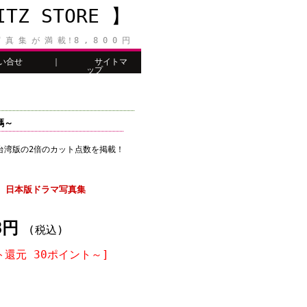
Z STORE 】
 真 集 が 満 載！8 , 8 0 0 円
い合せ
｜
サイトマ
ップ
碼～
！台湾版の2倍のカット点数を掲載！
 日本版ドラマ写真集
18円
(税込)
ト還元 30ポイント～]
個