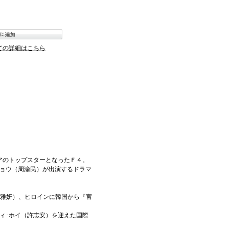
ての詳細はこちら
アのトップスターとなったＦ４。
チョウ（周渝民）が出演するドラマ
頼雅妍）、ヒロインに韓国から『宮
ィ･ホイ（許志安）を迎えた国際