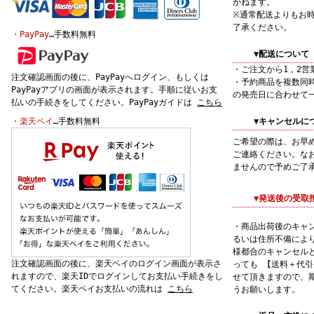
かねます。
※通常配送よりもお
了承ください。
・PayPay
…手数料無料
▼配送について
・ご注文から1，2営
注文確認画面の後に、PayPayへログイン、もしくは
・予約商品を複数同
PayPayアプリの画面が表示されます。手順に従いお支
の発売日に合わせて
払いの手続きをしてください。PayPayガイドは
こちら
・楽天ペイ
…手数料無料
▼キャンセルに
ご希望の際は、お早
ご連絡ください。な
ませんので予めご了
▼発送後の受取
・商品出荷後のキャ
るいは住所不備によ
様都合のキャンセル
注文確認画面の後に、楽天ペイのログイン画面が表示さ
っても 【送料＋代
れますので、楽天IDでログインしてお支払い手続きをし
せて頂きますので、
てください。楽天ペイお支払いの流れは
こちら
うお願いします。