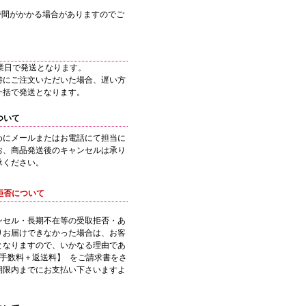
時間がかかる場合がありますのでご
業日で発送となります。
時にご注文いただいた場合、遅い方
一括で発送となります。
ついて
めにメールまたはお電話にて担当に
お、商品発送後のキャンセルは承り
承ください。
拒否について
ンセル・長期不在等の受取拒否・あ
りお届けできなかった場合は、お客
となりますので、いかなる理由であ
引手数料＋返送料】 をご請求書をさ
期限内までにお支払い下さいますよ