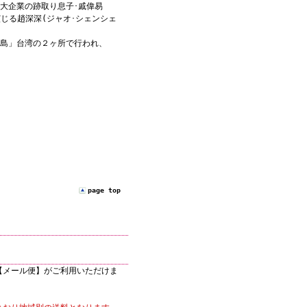
大企業の跡取り息子･戚偉易
じる趙深深(ジャオ･シェンシェ
の島」台湾の２ヶ所で行われ、
page top
【メール便】がご利用いただけま