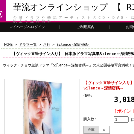
華流オンラインショップ 【 RIT
台 湾 ド ラ マ や 華 流 ア ー テ ィ ス ト の C D ・ D V D ・ 写
以 上 で 送 料 無 料 !
マイページへログイン
｜
ご利用案内
｜
お問
HOME
>
ドラマ一覧
>
さ行
>
Silence-深情密碼-
【ヴィック直筆サイン入り】 日本版ドラマ写真集Silence～深情密
ヴィック・チョウ主演ドラマ『Silence～深情密碼～』の未公開秘蔵写真満載
【ヴィック直筆サイン入り】
Silence～深情密碼～
価格:
3,0
[ポイン
購入数:
在庫
◎