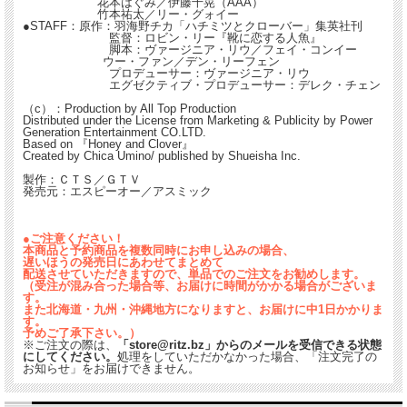
花本はぐみ／伊藤千晃（AAA）
竹本祐太／リー・グォイー
●STAFF：原作：羽海野チカ「ハチミツとクローバー」集英社刊
監督：ロビン・リー『靴に恋する人魚』
脚本：ヴァージニア・リウ／フェイ・コンイー
ウー・ファン／デン・リーフェン
プロデューサー：ヴァージニア・リウ
エグゼクティブ・プロデューサー：デレク・チェン
（c）：Production by All Top Production
Distributed under the License from Marketing & Publicity by Power
Generation Entertainment CO.LTD.
Based on 『Honey and Clover』
Created by Chica Umino/ published by Shueisha Inc.
製作：ＣＴＳ／ＧＴＶ
発売元：エスピーオー／アスミック
●ご注意ください！
本商品と予約商品を複数同時にお申し込みの場合、
遅いほうの発売日にあわせてまとめて
配送させていただきますので、単品でのご注文をお勧めします。
（受注が混み合った場合等、お届けに時間がかかる場合がございま
す。
また北海道・九州・沖縄地方になりますと、お届けに中1日かかりま
す。
予めご了承下さい。）
※ご注文の際は、
「store@ritz.bz」からのメールを受信できる状態
にしてください。
処理をしていただかなかった場合、「注文完了の
お知らせ」をお届けできません。