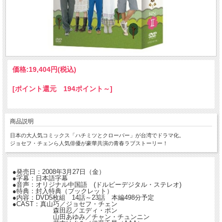
価格:
19,404円
(税込)
[ポイント還元 194ポイント～]
商品説明
日本の大人気コミックス「ハチミツとクローバー」が台湾でドラマ化。
ジョセフ・チェンら人気俳優が豪華共演の青春ラブストーリー！
●発売日：2008年3月27日（金）
●字幕：日本語字幕
●音声：オリジナル中国語 (ドルビーデジタル・ステレオ)
●特典：封入特典（ブックレット）
●内容：DVD5枚組 14話～23話 本編498分予定
●CAST：真山巧／ジョセフ・チェン
森田忍／エディ・ポン
山田あゆみ／チャン・チュンニン