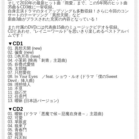
そして2010年の最新ヒット曲「雨愛」まで、この5年間のヒット曲
35曲をCD3枚に一挙収録。
自身主演ドラマのタイアップソングも多数収録！さらに今回のコン
サートのテーマソング「異想天開」など
新曲3曲がプラスされた充実の内容となっている！
また付属のDVDには代表曲15曲のミュージックビデオを収録。
CDとあわせ、“レイニーワールド”を思いきり楽しめるベストアルバ
ムです！
▼CD1
01. 異想天開 (new)
02. 偏食 (new)
03. 色月亮 (new)
04. 小茉莉 (映画「刺青」主題曲)
05. 折疊式愛情
06. 太煩惱
07. 只想愛你
08. In Your Eyes ／feat. ショウ・ルオ (ドラマ「僕のSweet
Devil」挿入曲)
09. 理想情人
10. 不見
11. 甜心咒
12. 任意門
13. 曖昧 (日本語バージョン)
▼CD2
01. 曖昧 (ドラマ「悪魔で候～惡魔在身邊～」主題曲)
02. 可愛
03. 單眼皮
04. 狼來了
05. 青春鬥
06. 倔強
07. 找不到