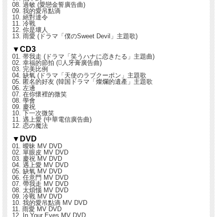
08. 過敏 (愛戀金誓廣告曲)
09. 我的愛吊點滴
10. 絕對達令
11. 冷戰
12. 你是壞人
13. 雨愛 (ドラマ「僕のSweet Devil」主題歌)
▼CD3
01. 帯我走 (ドラマ「笑うハナに恋きたる」主題曲)
02. 幸福的節拍 (人牙膏廣告曲)
03. 完美比例
04. 缺氧 (ドラマ「天使のラブクーポン」主題歌
05. 匿名的好友 (韓国ドラマ「燦爛的遺產」主題歌
06. 左邊
07. 在你懷裡的微笑
08. 學會
09. 慶祝
10. 下一次微笑
11. 遇上愛 (中華電信廣告曲)
12. 恋の魔法
▼DVD
01. 曖昧 MV DVD
02. 單眼皮 MV DVD
03. 慶祝 MV DVD
04. 遇上愛 MV DVD
05. 缺氧 MV DVD
06. 任意門 MV DVD
07. 帶我走 MV DVD
08. 太煩惱 MV DVD
09. 冷戰 MV DVD
10. 我的愛吊點滴 MV DVD
11. 雨愛 MV DVD
12. In Your Eyes MV DVD