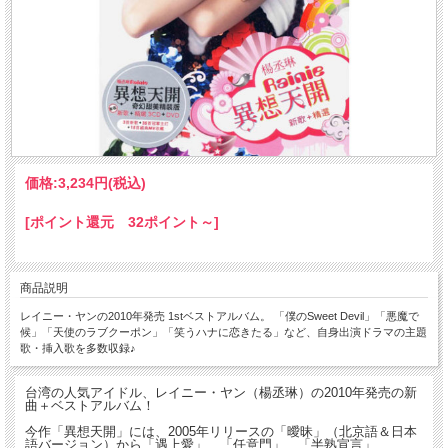
価格:
3,234円
(税込)
[ポイント還元 32ポイント～]
商品説明
レイニー・ヤンの2010年発売 1stベストアルバム。 「僕のSweet Devil」「悪魔で
候」「天使のラブクーポン」「笑うハナに恋きたる」など、自身出演ドラマの主題
歌・挿入歌を多数収録♪
台湾の人気アイドル、レイニー・ヤン（楊丞琳）の2010年発売の新
曲＋ベストアルバム！
今作「異想天開」には、2005年リリースの「曖昧」（北京語＆日本
語バージョン）から「遇上愛」、「任意門」、「半熟宣言」、