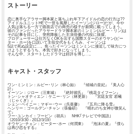
ストーリー
恋に奥手なアラサー脚本家と落ちぶれ年下アイドルの恋の行方は??
アイドルユニットHEで一世を風靡したイーソン(ジロー)だが、今や
人気は落ちる一方で路面店での商売の様子が新聞に載ってしまう。
彼のファンだったアラサードラマ脚本家のミンミン(ルビー・リン)は
その記事を目にし、突然降板した主演俳優の代役に抜擢。
プロデューサーは仕方なくOKを出すも国際スターのオウヤン(ピー
ター・ホー)を口説いて主役交代をもくろみ、イーソンは
5話で死ぬ設定に…。焦ったイーソンはミンミンに接近して味方につ
けようとするうち、本気で好きになってしまう。
そんな中、スタートしたドラマは好評を博し…。
キャスト・スタッフ
ワン･ミンミン：ルビー･リン（林心如） 『傾城の皇妃』『美人心
計』
イーソン：ジロー（汪東城） 『絶対彼氏』『桃花タイフーン』
トン･シャオティエン：ケニー･リン（林更新） 『宮廷女官 若曦
（じゃくぎ）』
シェン･ペイニー：マギー･ウー（呉亜馨） 『五月に降る雪』
ヘンリー：ゴールデン･チャン（張倫碩） 『晴れのち女神が微笑ん
で』
フー･ユンカイ：フービン（胡兵） NHK｢テレビで中国語｣
（2010/3/30 - 2012/3/19）
オウヤン･チェン：ピーター･ホー（何潤東） 『泡沫の夏』『僕ら
は再び恋をする』