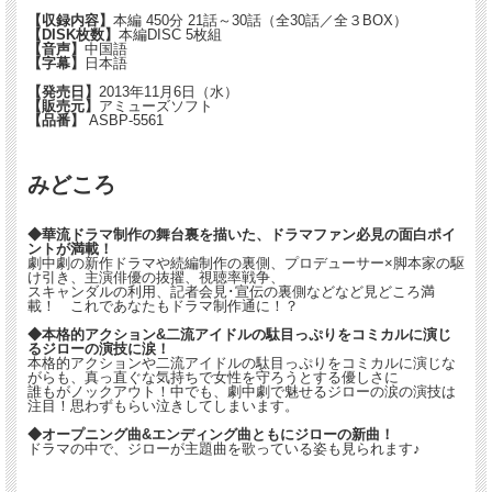
【収録内容】
本編 450分 21話～30話（全30話／全３BOX）
【DISK枚数】
本編DISC 5枚組
【音声】
中国語
【字幕】
日本語
【発売日】
2013年11月6日（水）
【販売元】
アミューズソフト
【品番】
ASBP-5561
みどころ
◆華流ドラマ制作の舞台裏を描いた、ドラマファン必見の面白ポイ
ントが満載！
劇中劇の新作ドラマや続編制作の裏側、プロデューサー×脚本家の駆
け引き、主演俳優の抜擢、視聴率戦争、
スキャンダルの利用、記者会見･宣伝の裏側などなど見どころ満
載！ これであなたもドラマ制作通に！？
◆本格的アクション&二流アイドルの駄目っぷりをコミカルに演じ
るジローの演技に涙！
本格的アクションや二流アイドルの駄目っぷりをコミカルに演じな
がらも、真っ直ぐな気持ちで女性を守ろうとする優しさに
誰もがノックアウト！中でも、劇中劇で魅せるジローの涙の演技は
注目！思わずもらい泣きしてしまいます。
◆オープニング曲&エンディング曲ともにジローの新曲！
ドラマの中で、ジローが主題曲を歌っている姿も見られます♪