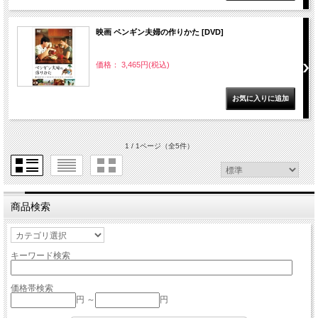
映画 ペンギン夫婦の作りかた [DVD]
価格： 3,465円(税込)
1 / 1ページ
（全5件）
商品検索
キーワード検索
価格帯検索
円 ～
円