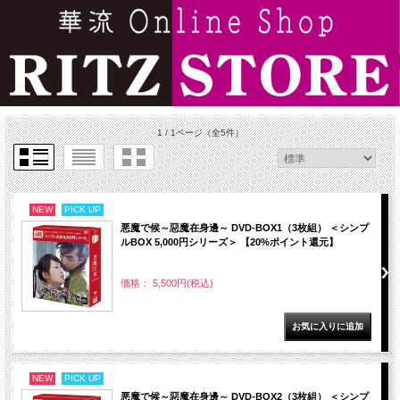
1 / 1ページ
（全5件）
NEW
PICK UP
悪魔で候～惡魔在身邊～ DVD-BOX1（3枚組） ＜シンプ
ルBOX 5,000円シリーズ＞ 【20%ポイント還元】
価格： 5,500円(税込)
NEW
PICK UP
悪魔で候～惡魔在身邊～ DVD-BOX2（3枚組） ＜シンプ