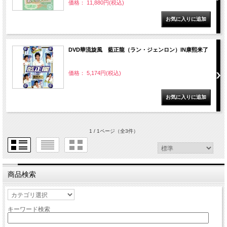
価格： 11,880円(税込)
DVD華流旋風 藍正龍（ラン・ジェンロン）IN康熙来了
価格： 5,174円(税込)
1 / 1ページ
（全3件）
商品検索
キーワード検索