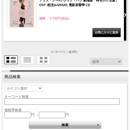
アリス・クー×グレッグ・ハン 劇場版「時をかける愛」
OST /想見&#20320; 電影原聲帶 CD
価格： 3,740円(税込)
1 / 1ページ
（全2件）
商品検索
キーワード検索
価格帯検索
円 ～
円