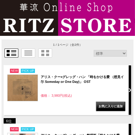
1 / 1ページ
（全2件）
NEW
PICK UP
アリス・クー×グレッグ・ハン 「時をかける愛 （想見イ
尓 Someday or One Day)」 OST
価格： 3,980円(税込)
6位
NEW
PICK UP