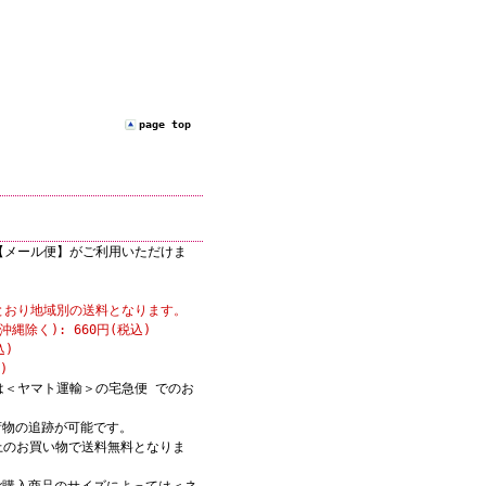
page top
【メール便】がご利用いただけま
とおり地域別の送料となります。
縄除く): 660円(税込)
込)
)
は＜ヤマト運輸＞の宅急便 でのお
荷物の追跡が可能です。
)以上のお買い物で送料無料となりま