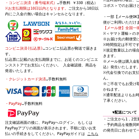
※送料無料の場合、
・コンビニ決済（番号端末式）
…手数料 ￥330（税込）
コポス＞でのお届け
※お支払期限は10日以内となります。
ご注文から10日以
内にご入金の無い場合はキャンセルとなります。
・一部【メール便O
便がご利用いただけ
【メール便】全国一律
※＜ヤマト運輸＞の
※お届け先の郵便受
※時間指定は不可で
コンビニ決済(払込票)
…コンビニ払込票が郵送で届きま
※規定数量以上の場
す。
きます。
払込票に記載のお支払期限までに、お近くのコンビニエ
※メール便は購入金額
ンスストアでお支払いください。 入金確認後、商品を
込）発生いたします
発送いたします。
※代金引換でのお支
ん。
・クレジットカード決済
…手数料無料
※ご不在でもお受け
かねます。
※通常配送よりもお
了承ください。
・PayPay
…手数料無料
▼配送について
・ご注文から1，2営
注文確認画面の後に、PayPayへログイン、もしくは
・予約商品を複数同
PayPayアプリの画面が表示されます。手順に従いお支
の発売日に合わせて
払いの手続きをしてください。PayPayガイドは
こちら