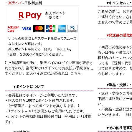
・楽天ペイ
…手数料無料
▼キャンセルに
ご希望の際は、お早
ご連絡ください。な
ませんので予めご了
▼発送後の受取
・商品出荷後のキャ
るいは住所不備によ
様都合のキャンセル
注文確認画面の後に、楽天ペイのログイン画面が表示さ
っても 【送料＋代
れますので、楽天IDでログインしてお支払い手続きをし
せて頂きますので、
てください。楽天ペイお支払いの流れは
こちら
うお願いします。
▼返品・交換に
▼ポイントについて
・返品・交換をご希
・会員登録でポイントがご利用いただけます。
下記ご連絡先にメー
・購入金額￥100で1ポイント付与されます。
い。
(一部商品によってポイントが異なります。)
・不良品・誤品配送
・1ポイント＝￥1で次回からご利用いただけます。
いただきます。 詳
・ポイントの有効期限は最終付与日・利用日より1年間
です。
▼その他注意事