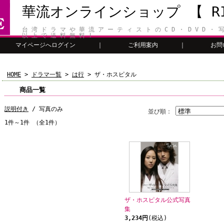
華流オンラインショップ 【 RIT
台 湾 ド ラ マ や 華 流 ア ー テ ィ ス ト の C D ・ D V D ・ 写
以 上 で 送 料 無 料 !
マイページへログイン
｜
ご利用案内
｜
お問
HOME
>
ドラマ一覧
>
は行
> ザ・ホスピタル
商品一覧
説明付き
/ 写真のみ
並び順：
1件～1件 （全1件）
ザ・ホスピタル公式写真
集
3,234円
(税込)