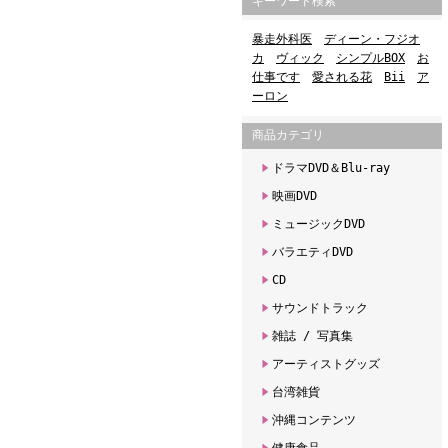
キーワード検索
暴走外科医
ディーン・フジオ
カ
ヴィック
シンプルBOX
お
仕事です
愛される花
Bii
ア
ーロン
商品カテゴリ
ドラマDVD＆Blu-ray
映画DVD
ミュージックDVD
バラエティDVD
CD
サウンドトラック
雑誌 / 写真集
アーティストグッズ
台湾雑貨
沖縄コンテンツ