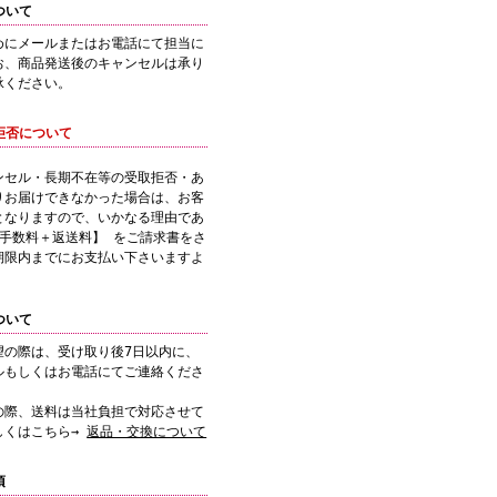
ついて
めにメールまたはお電話にて担当に
お、商品発送後のキャンセルは承り
承ください。
拒否について
ンセル・長期不在等の受取拒否・あ
りお届けできなかった場合は、お客
となりますので、いかなる理由であ
引手数料＋返送料】 をご請求書をさ
期限内までにお支払い下さいますよ
ついて
望の際は、受け取り後7日以内に、
ルもしくはお電話にてご連絡くださ
の際、送料は当社負担で対応させて
しくはこちら→
返品・交換について
項