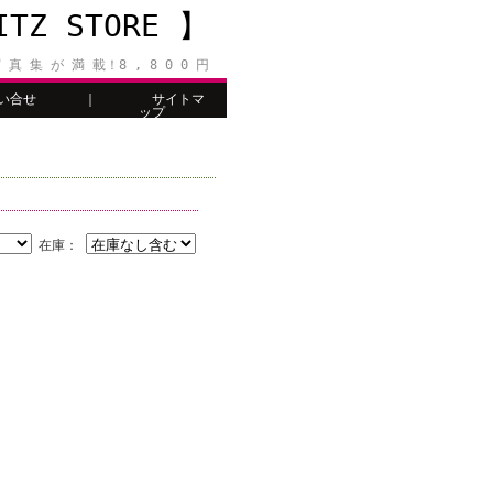
Z STORE 】
 真 集 が 満 載！8 , 8 0 0 円
い合せ
｜
サイトマ
ップ
在庫：