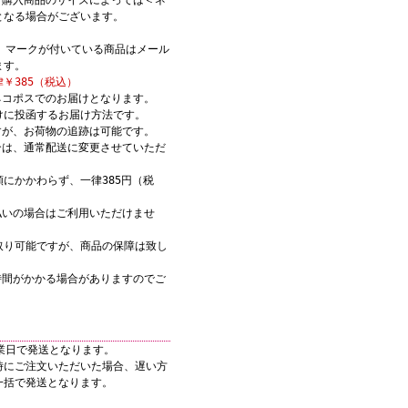
ご購入商品のサイズによっては＜ネ
となる場合がございます。
K】マークが付いている商品はメール
ます。
￥385（税込）
ネコポスでのお届けとなります。
けに投函するお届け方法です。
すが、お荷物の追跡は可能です。
合は、通常配送に変更させていただ
にかかわらず、一律385円（税
。
払いの場合はご利用いただけませ
取り可能ですが、商品の保障は致し
時間がかかる場合がありますのでご
業日で発送となります。
時にご注文いただいた場合、遅い方
一括で発送となります。