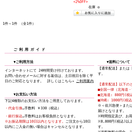
<2%OFF>
在庫 ◎
1件～1件 （全1件）
ご 利 用 ガ イ ド
▼ご利用方法
▼送料について
【通常配送】または
インターネットにて 24時間受け付けております。
す。
お問い合わせメールに対する返信は、土日祝日を除く平
日のご対応となります。 詳しくはこちら→
ご利用案内
【通常配送】以下の
■全国一律（北海道・沖
▼お支払い方法
■北海道: 880円(税
■沖縄: 1000円(税込
下記4種類のお支払い方法をご用意しております。
※＜佐川急便＞また
・代金引換
…手数料 ￥330（税込）
届けとなります。
・銀行振込
…手数料はお客様負担となります。
※時間指定及び、お
※お振込期限は10日以内となります。
ご注文から10日
※8,800円(税込
以内にご入金の無い場合はキャンセルとなります。
す。